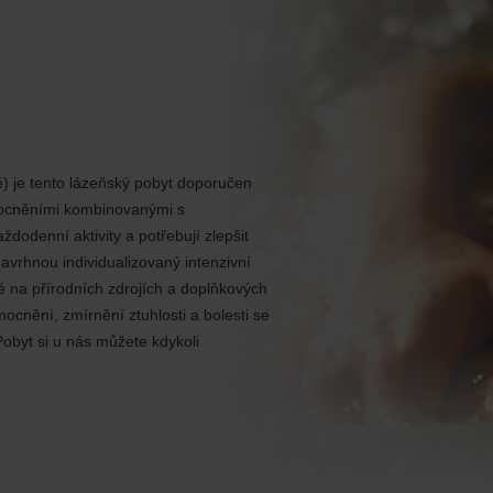
 je tento lázeňský pobyt doporučen
mocněními kombinovanými s
odenní aktivity a potřebují zlepšit
navrhnou individualizovaný intenzivní
é na přírodních zdrojích a doplňkových
nění, zmírnění ztuhlosti a bolesti se
Pobyt si u nás můžete kdykoli