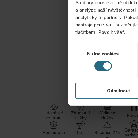
Soubory cookie a jiné obdobn
a analýze naší návštěvnosti.
analytickými partnery. Pokud 
nástroje používat, pokračujte
tlačítkem „Povolit vše“.
Hotelová zařízení
Výběr
Nutné cookies
souhlasu
MINERÁLNÍ
LÉČIVÉ
VODA
BAHNO
Odmítnout
Lázeňské
Zdravotní
Wellness
Fitne
centrum
služby
služby
Garáž
Restaurace
Bar
Recepce 24h
parkov