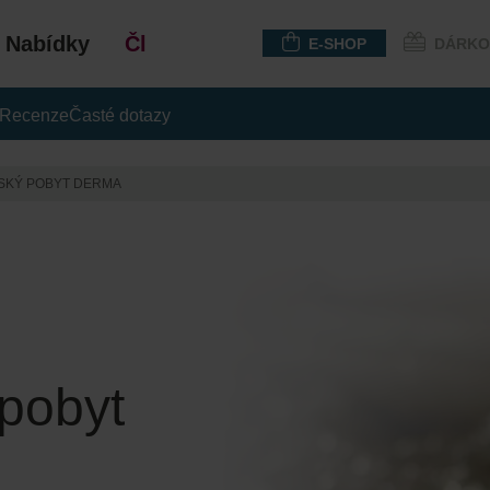
Nabídky
Členství
E-SHOP
DÁRKO
Recenze
Časté dotazy
ŇSKÝ POBYT DERMA
 pobyt