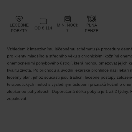
LÉČEBNÉ
MIN. NOCÍ:
PLNÁ
OD € 114
POBYTY
7
PENZE
Vzhledem k intenzivnímu léčebnému schématu (4 procedury denně)
pro klienty mladšího a středního věku s chronickými kožními one
onemocněními pohybového ústrojí, která mohou omezovat jejich každ
kvalitu života. Po příchodu a úvodní lékařské prohlídce naši lékaři 
léčebný plán, jehož součástí jsou tradiční léčebné postupy založen
terapeutických metod s výsledným ústupem příznaků kožního onemoc
zlepšenou pohyblivostí. Doporučená délka pobytu je 1 až 2 týdny. 
zopakovat.