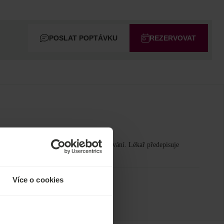
POSLAT POPTÁVKU
REZERVOVAT
rocedury na osobu (dospělou) / přenocování. Lékař předepisuje
ravotního stavu hosta
Více o cookies