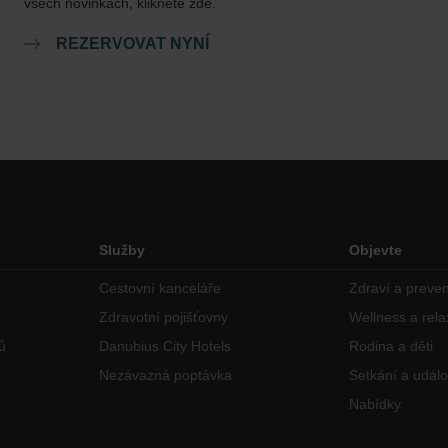
všech novinkách, klikněte zde.
REZERVOVAT NYNÍ
Služby
Objevte
Cestovní kanceláře
Zdraví a preve
Zdravotní pojišťovny
Wellness a rel
ů
Danubius City Hotels
Rodina a děti
Nezávazná poptávka
Setkání a událo
Nabídky