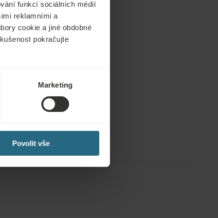
vání funkcí sociálních médií
šimi reklamními a
oubory cookie a jiné obdobné
 zkušenost pokračujte
Bezplatné služby
Marketing
telového
ny pro osoby
Povolit vše