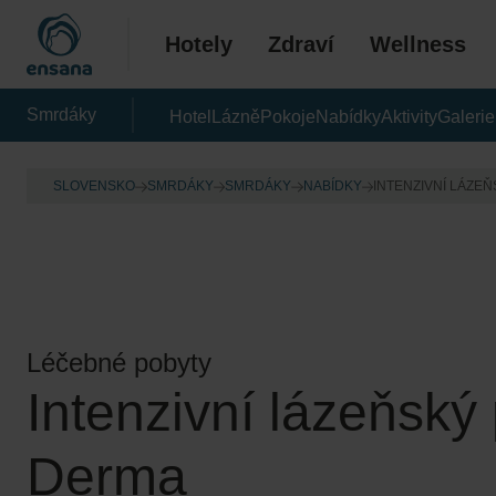
Hotely
Zdraví
Wellness
Smrdáky
Hotel
Lázně
Pokoje
Nabídky
Aktivity
Galerie
SLOVENSKO
SMRDÁKY
SMRDÁKY
NABÍDKY
INTENZIVNÍ LÁZE
Léčebné pobyty
Intenzivní lázeňský
Derma