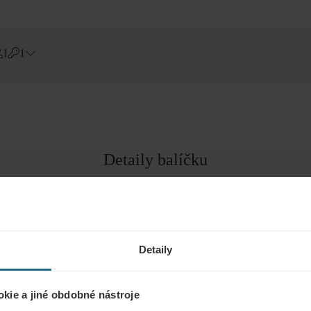
1
1
Errors?
Pokoj
#
1
Dospělí
Detaily balíčku
Děti
Přidat pokoj
Léčebné procedury: 4 léčebné p
léčebné procedur na základě zd
Detaily
kie a jiné obdobné nástroje