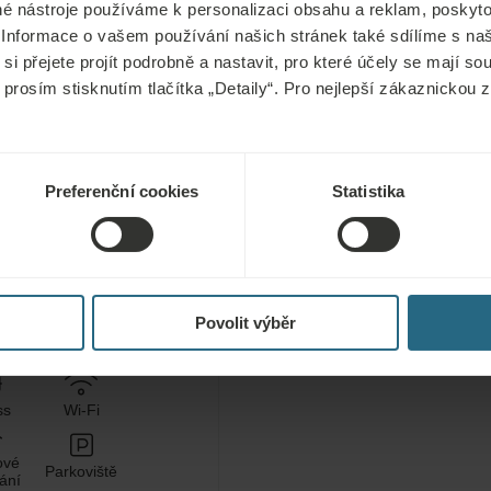
é nástroje používáme k personalizaci obsahu a reklam, poskyto
 Informace o vašem používání našich stránek také sdílíme s na
si přejete projít podrobně a nastavit, pro které účely se mají s
 prosím stisknutím tlačítka „Detaily“. Pro nejlepší zákaznickou
Preferenční cookies
Statistika
Bezplatný vstup do ho
fitness centra–posilov
od 18 let
Povolit výběr
ss
Wi-Fi
ové
Parkoviště
ání