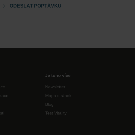
ODESLAT POPTÁVKU
Je toho více
nce
Newsletter
axace
Mapa stránek
Blog
sti
Test Vitality