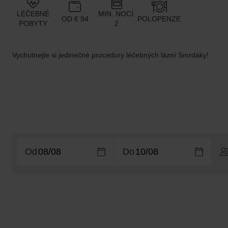
LÉČEBNÉ
MIN. NOCÍ:
OD € 94
POLOPENZE
POBYTY
2
Vychutnejte si jedinečné procedury léčebných lázní Smrdáky!
Od
Do