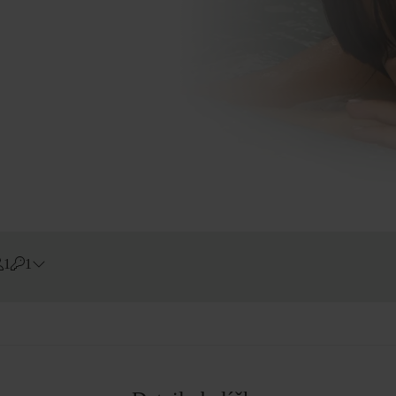
1
1
Errors?
Pokoj
#
1
Dospělí