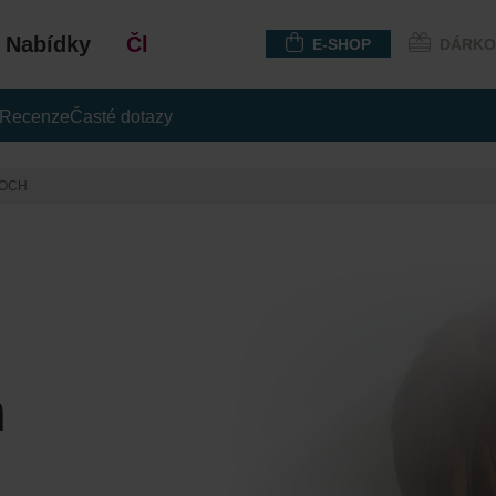
Nabídky
Členství
E-SHOP
DÁRKO
Recenze
Časté dotazy
KOCH
h