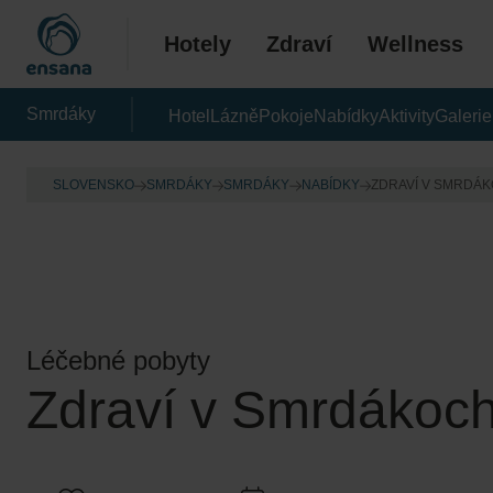
Hotely
Zdraví
Wellness
Smrdáky
Hotel
Lázně
Pokoje
Nabídky
Aktivity
Galerie
SLOVENSKO
SMRDÁKY
SMRDÁKY
NABÍDKY
ZDRAVÍ V SMRDÁ
Léčebné pobyty
Zdraví v Smrdákoc