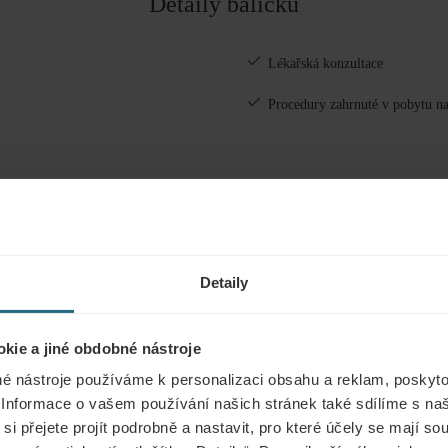
Detaily balíčku
Děti
Přidat pokoj
Lékařská konzultace
Procedury zahrnuté v pobytu na
Detaily
kie a jiné obdobné nástroje
é nástroje používáme k personalizaci obsahu a reklam, poskyto
í zábal
 Informace o vašem používání našich stránek také sdílíme s na
si přejete projít podrobně a nastavit, pro které účely se mají s
í zábal