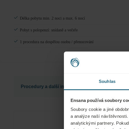
Délka pobytu min. 2 noci a max. 6 nocí
Pobyt s polopenzí: snídaně a večeře
1 procedura na dospělou osobu / přenocování
Souhlas
Procedury a další info
Ensana používá soubory coo
Relaxační program obsahuje následující procedury:
Soubory cookie a jiné obdobn
2 noci: 1x Vanová minerální koupel, 1x Bahenn
a analýze naší návštěvnosti.
analytickými partnery. Pokud 
3 noci: 2x Vanová minerální koupel, 1x Bahenn
Hotelová zařízení