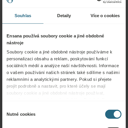
LÉČIVÉ
TERMÁLNÍ
Souhlas
Detaily
Více o cookies
BAHNO
VODA
Ensana používá soubory cookie a jiné obdobné
nástroje
Lázeňské
Zdravotní
Bazén
centrum
služby
Soubory cookie a jiné obdobné nástroje používáme k
personalizaci obsahu a reklam, poskytování funkcí
Wellness
Fitness
Klimatizace
sociálních médií a analýze naší návštěvnosti. Informace
služby
o vašem používání našich stránek také sdílíme s našimi
Konferenční
reklamními a analytickými partnery. Pokud si přejete
Wi-Fi
Restaurace
místnosti
projít podrobně a nastavit, pro které účely se mají
soubory cookie a jiné obdobné nástroje používat,
Garážové
Recepce 24h
Parkoviště
parkování
pokračujte prosím stisknutím tlačítka „Detaily“. Pro
nejlepší zákaznickou zkušenost pokračujte tlačítkem
Výběr
Bezbariérový
Mazlíčci
Nekuřácké
„Povolit vše“.
přístup
povoleni
Nutné cookies
souhlasu