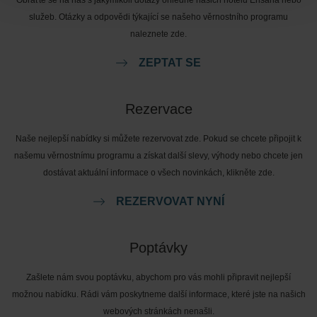
Obraťte se na nás s jakýmikoli dotazy ohledně našich hotelů Ensana nebo
služeb. Otázky a odpovědi týkající se našeho věrnostního programu
naleznete zde.
ZEPTAT SE
Rezervace
Naše nejlepší nabídky si můžete rezervovat zde. Pokud se chcete připojit k
našemu věrnostnímu programu a získat další slevy, výhody nebo chcete jen
dostávat aktuální informace o všech novinkách, klikněte zde.
REZERVOVAT NYNÍ
Poptávky
Zašlete nám svou poptávku, abychom pro vás mohli připravit nejlepší
možnou nabídku. Rádi vám poskytneme další informace, které jste na našich
webových stránkách nenašli.