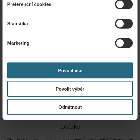
Preferenční cookies
Bezplatné služby
Statistika
Bezplatné využívání hotelového vnitřního a venkovního
Marketing
bazénu
Pitná kúra
Bezplatné využívání hotelového fitness centra ve
Povolit vše
vyhrazených hodinách a pouze pro osoby od 18 let
Povolit výběr
Odmítnout
Otázky