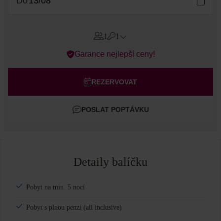
Do
1
1
Errors?
Garance nejlepší ceny!
Pokoj
#
1
Dospělí
REZERVOVAT
Děti
POSLAT POPTÁVKU
Přidat pokoj
Detaily balíčku
Pobyt na min. 5 nocí
Pobyt s plnou penzí (all inclusive)