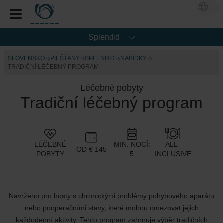
Splendid
SLOVENSKO
PIEŠŤANY
SPLENDID
NABÍDKY
TRADIČNÍ LÉČEBNÝ PROGRAM
Léčebné pobyty
Tradiční léčebný program
LÉČEBNÉ
MIN. NOCÍ:
ALL-
OD € 145
POBYTY
5
INCLUSIVE
Navrženo pro hosty s chronickými problémy pohybového aparátu
nebo pooperačními stavy, které mohou omezovat jejich
každodenní aktivity. Tento program zahrnuje výběr tradičních