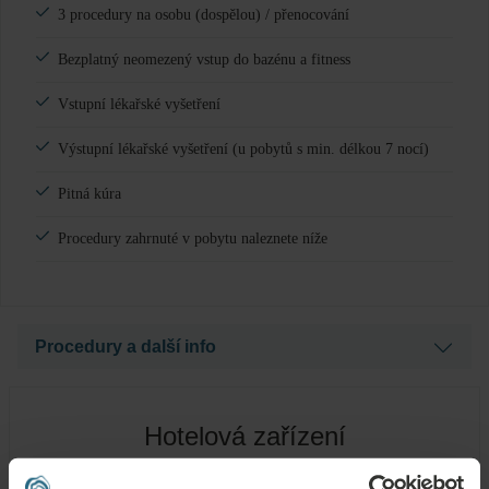
3 procedury na osobu (dospělou) / přenocování
Bezplatný neomezený vstup do bazénu a fitness
Vstupní lékařské vyšetření
Výstupní lékařské vyšetření (u pobytů s min. délkou 7 nocí)
Pitná kúra
Procedury zahrnuté v pobytu naleznete níže
Procedury a další info
Lékař předepisuje léčebné procedury na základě
zdravotního stavu hosta a doporučí některý druh aktivní
Hotelová zařízení
rehabilitace jako jsou skupinové cvičení nebo fitness trénink
s trenérem (3 vstupy týdně).