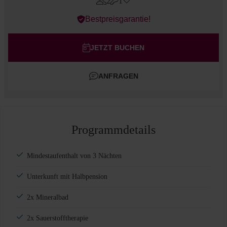
2
1
Errors?
Bestpreisgarantie!
Zimmer
#
1
Erwachsene
JETZT BUCHEN
Kinder
ANFRAGEN
Zimmer hinzufügen
Programmdetails
Mindestaufenthalt von 3 Nächten
Unterkunft mit Halbpension
2x Mineralbad
2x Sauerstofftherapie