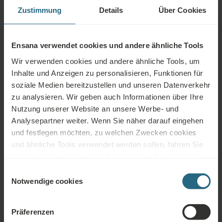
Zustimmung
Details
Über Cookies
Spa Zentrum
Schwimmbad
Gesundheitsdienste
Ensana verwendet cookies und andere ähnliche Tools
Wellness
Fitness
Klimaanlagen
Dienstleistungen
Wir verwenden cookies und andere ähnliche Tools, um
Inhalte und Anzeigen zu personalisieren, Funktionen für
WLAN
Restaurant
Bar
soziale Medien bereitzustellen und unseren Datenverkehr
zu analysieren. Wir geben auch Informationen über Ihre
24h
Tagungsräume
Behindertengerecht
Nutzung unserer Website an unsere Werbe- und
Rezeption
Analysepartner weiter. Wenn Sie näher darauf eingehen
Nicht-
und festlegen möchten, zu welchen Zwecken cookies
Haustierfreundlich
Raucher
und ähnliche Tools verwendet werden sollen, fahren Sie
bitte fort, indem Sie auf die Schaltfläche „Details“ klicken.
Für das beste Kundenerlebnis fahren Sie mit der
Einwilligungsauswahl
Schaltfläche „Alle aktivieren“ fort.
Notwendige cookies
Kostenlose Dienstleistungen
Präferenzen
Kostenlose Nutzung des hoteleigenen Wellness- und