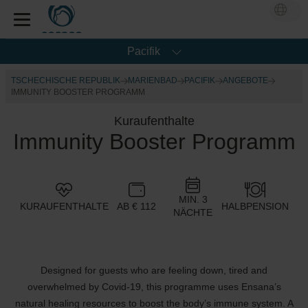
Pacifik
TSCHECHISCHE REPUBLIK
MARIENBAD
PACIFIK
ANGEBOTE
IMMUNITY BOOSTER PROGRAMM
Kuraufenthalte
Immunity Booster Programm
MIN. 3
KURAUFENTHALTE
AB € 112
HALBPENSION
NÄCHTE
Designed for guests who are feeling down, tired and
overwhelmed by Covid-19, this programme uses Ensana’s
natural healing resources to boost the body’s immune system. A