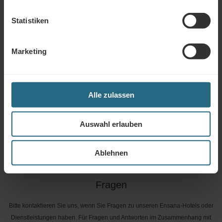
Saunabereichs
Statistiken
Kostenlose Nutzung des hoteleigenen Fitnessbereichs
Marienbad Kur & Spa Card bietet regelmäßigen
Marketing
Informationsgesprächen, Themenvorträgen, Musikabende
und kulturelle Veranstaltungen in den Ensana Health Spa
Hotels in Marienbad
Alle zulassen
Trinkkur
Auswahl erlauben
Ablehnen
Fragen
Bitte kontaktieren Sie uns, wenn Sie Fragen zu unseren Ensana-Hotels oder
Dienstleistungen haben. Für Fragen und Antworten im Zusammenhang mit