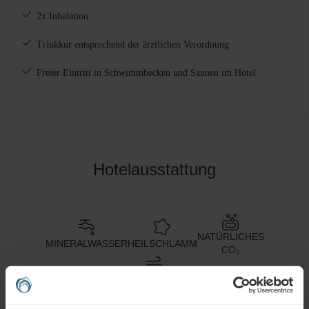
2x Inhalation
Trinkkur entsprechend der ärztlichen Verordnung
Freier Eintritt in Schwimmbecken und Saunen im Hotel
Hotelausstattung
NATÜRLICHES
MINERALWASSER
HEILSCHLAMM
CO₂
KLIMATHERAPIE