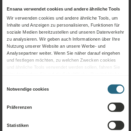
Ensana verwendet cookies und andere ähnliche Tools
Wellness
Fitness
Klimaanlagen
Dienstleistungen
Wir verwenden cookies und andere ähnliche Tools, um
Inhalte und Anzeigen zu personalisieren, Funktionen für
WLAN
Restaurant
Bar
soziale Medien bereitzustellen und unseren Datenverkehr
zu analysieren. Wir geben auch Informationen über Ihre
24h
Tagungsräume
Parkhaus
Nutzung unserer Website an unsere Werbe- und
Rezeption
Analysepartner weiter. Wenn Sie näher darauf eingehen
Nicht-
und festlegen möchten, zu welchen Zwecken cookies
Parkplatz
Behindertengerecht
Raucher
und ähnliche Tools verwendet werden sollen, fahren Sie
bitte fort, indem Sie auf die Schaltfläche „Details“ klicken.
Haustierfreundlich
Für das beste Kundenerlebnis fahren Sie mit der
Einwilligungsauswahl
Schaltfläche „Alle aktivieren“ fort.
Notwendige cookies
Präferenzen
Kostenlose Dienstleistungen
Statistiken
Kostenlose Nutzung des hoteleigenen Wellness- und