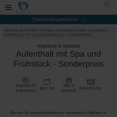
Thermal Margaret Island
UNGARN
BUDAPEST
THERMAL MARGARET ISLAND
ANGEBOTE
AUFENTHALT MIT SPA UND FRÜHSTÜCK - SONDERPREIS
Angebote & Specials
Aufenthalt mit Spa und
Frühstück - Sonderpreis
ANGEBOTE
MIN. 3
AB € 153
FRÜHSTÜCK
& SPECIALS
NÄCHTE
Buchen Sie einen Aufenthalt von mindestens 3 Nächten in