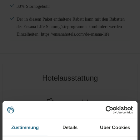
30% Stornogebühr
Der in diesem Paket enthaltene Rabatt kann mit den Rabatten
des Ensana Life Stammgästeprogramms kombiniert werden.
Einzelheiten: https://ensanahotels.com/de/ensana-life
Hotelausstattung
HEILSCHLAMM
THERMALWASSER
Zustimmung
Details
Über Cookies
Spa Zentrum
Schwimmbad
Gesundheitsdienste