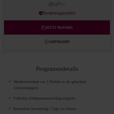
1
1
Errors?
Bestpreisgarantie!
Zimmer
#
1
Erwachsene
JETZT BUCHEN
Kinder
ANFRAGEN
Zimmer hinzufügen
Programmdetails
Mindestaufenthalt von 3 Nächten in der gebuchten
Zimmerkategorie
Frühstück (Halbpensionszuschlag möglich)
Kostenfreie Stornierung 3 Tage vor Anreise