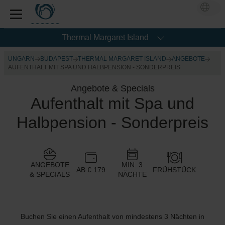
Thermal Margaret Island
UNGARN
BUDAPEST
THERMAL MARGARET ISLAND
ANGEBOTE
AUFENTHALT MIT SPA UND HALBPENSION - SONDERPREIS
Angebote & Specials
Aufenthalt mit Spa und
Halbpension - Sonderpreis
ANGEBOTE
MIN. 3
AB € 179
FRÜHSTÜCK
& SPECIALS
NÄCHTE
Buchen Sie einen Aufenthalt von mindestens 3 Nächten in