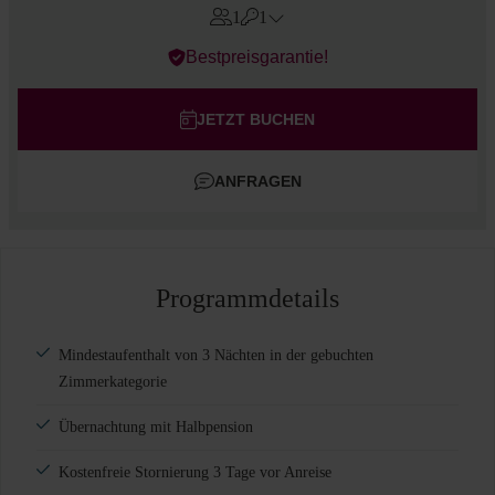
1
1
Errors?
Bestpreisgarantie!
Zimmer
#
1
Erwachsene
JETZT BUCHEN
Kinder
ANFRAGEN
Zimmer hinzufügen
Programmdetails
Mindestaufenthalt von 3 Nächten in der gebuchten
Zimmerkategorie
Übernachtung mit Halbpension
Kostenfreie Stornierung 3 Tage vor Anreise