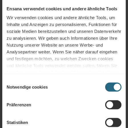
Ensana verwendet cookies und andere ähnliche Tools
Wellness
Fitness
Klimaanlagen
Dienstleistungen
Wir verwenden cookies und andere ähnliche Tools, um
Inhalte und Anzeigen zu personalisieren, Funktionen für
WLAN
Restaurant
Bar
soziale Medien bereitzustellen und unseren Datenverkehr
zu analysieren. Wir geben auch Informationen über Ihre
24h
Tagungsräume
Parkhaus
Nutzung unserer Website an unsere Werbe- und
Rezeption
Analysepartner weiter. Wenn Sie näher darauf eingehen
Nicht-
und festlegen möchten, zu welchen Zwecken cookies
Parkplatz
Behindertengerecht
Raucher
und ähnliche Tools verwendet werden sollen, fahren Sie
bitte fort, indem Sie auf die Schaltfläche „Details“ klicken.
Haustierfreundlich
Für das beste Kundenerlebnis fahren Sie mit der
Einwilligungsauswahl
Schaltfläche „Alle aktivieren“ fort.
Notwendige cookies
Präferenzen
Kostenlose Dienstleistungen
Statistiken
Kostenlose Nutzung des hoteleigenen Wellness- und