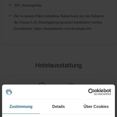
30% Stornogebühr
Der in diesem Paket enthaltene Rabatt kann mit den Rabatten
des Ensana Life Stammgästeprogramms kombiniert werden.
Einzelheiten: https://ensanahotels.com/de/ensana-life
Hotelausstattung
HEILSCHLAMM
THERMALWASSER
Zustimmung
Details
Über Cookies
Spa Zentrum
Schwimmbad
Gesundheitsdienste