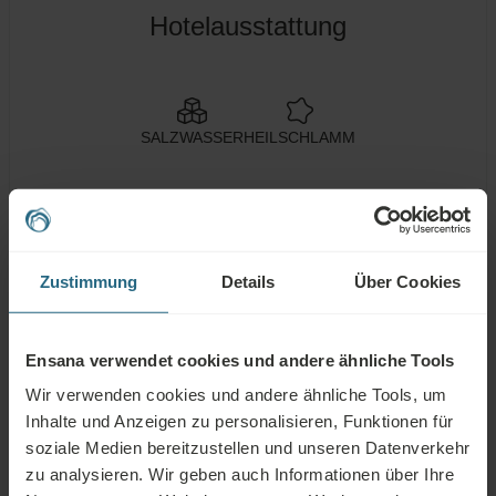
Hotelausstattung
SALZWASSER
HEILSCHLAMM
Spa Zentrum
Schwimmbad
Gesundheitsdienste
Zustimmung
Details
Über Cookies
Wellness
Klimaanlagen
WLAN
Dienstleistungen
Restaurant
Bar
Tagungsräume
Ensana verwendet cookies und andere ähnliche Tools
Wir verwenden cookies und andere ähnliche Tools, um
24h
Nicht-
Behindertengerecht
Inhalte und Anzeigen zu personalisieren, Funktionen für
Rezeption
Raucher
soziale Medien bereitzustellen und unseren Datenverkehr
zu analysieren. Wir geben auch Informationen über Ihre