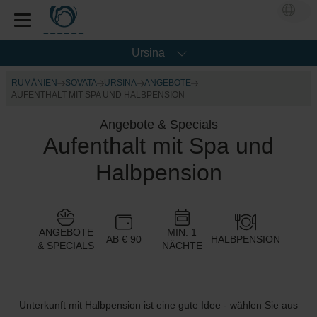
Ursina
RUMÄNIEN
SOVATA
URSINA
ANGEBOTE
AUFENTHALT MIT SPA UND HALBPENSION
Angebote & Specials
Aufenthalt mit Spa und
Halbpension
ANGEBOTE
MIN. 1
AB € 90
HALBPENSION
& SPECIALS
NÄCHTE
Unterkunft mit Halbpension ist eine gute Idee - wählen Sie aus