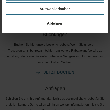
Dienstleistungen haben. Für Fragen und Antworten im Zusammenhang mit
Auswahl erlauben
unserem Treueprogramm klicken Sie bitte hier.
FRAGE STELLEN
Ablehnen
Buchungen
Buchen Sie hier unsere besten Angebote. Wenn Sie unserem
Treueprogramm beitreten möchten, um weitere Rabatte und Vorteile zu
erhalten, oder wenn Sie einfach über alle Neuigkeiten informiert werden
möchten, klicken Sie hier.
JETZT BUCHEN
Anfragen
Schicken Sie uns Ihre Anfrage, damit wir das bestmögliche Angebot für Sie
erstellen können. Gerne teilen wir Ihnen weitere Informationen mit, die Sie