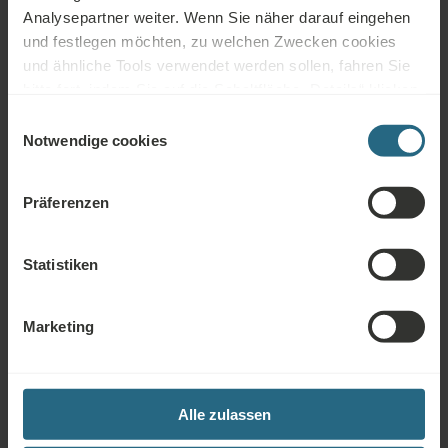
Analysepartner weiter. Wenn Sie näher darauf eingehen
und festlegen möchten, zu welchen Zwecken cookies
und ähnliche Tools verwendet werden sollen, fahren Sie
bitte fort, indem Sie auf die Schaltfläche „Details“ klicken.
Sauna-Bereich
Für das beste Kundenerlebnis fahren Sie mit der
Einwilligungsauswahl
Schaltfläche „Alle aktivieren“ fort.
Notwendige cookies
Präferenzen
Statistiken
Marketing
Alle zulassen