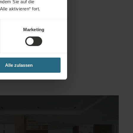
chronischen
indem Sie auf die
n des
le aktivieren“ fort.
.
Marketing
Alle zulassen