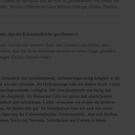
 Umfeld im Speisesaal und am Pool zu gewährleisten. Wir freuen uns
 Grüßen, Veronika Palkechová Guest Relation Manager, Ensana Thermia
de, dass die Kolonadenbrücke geschlossen ist.
hören, dass Sie mit unserem Haus, den Zimmern, der Küche, dem
hoffen, dass Sie Ihren Aufenthalt dennoch in vollen Zügen genießen
anager, Ensana Thermia Palace
hr freundlich und zuvorkommend, verbesserungswürdig lediglich in der
r ich sehr zufrieden, die Hydromassage habe ich ändern lassen. Leider
utschsprechender verfügbar. Der Abschlussbericht war fertig und
film dargestellt. Im Restaurant Calla mit gutem und ausreichenden
ndlich und aufmerksam. Leider vermissten wir wieder ein größeres
g, die Betten sehr gut. Als Einzelperson wäre ich auch mit einem
e Sperrung der Collonadenbrücke. Unverständlich , dass sich Heilbad
kleinen Teiche mit Seerosen, Schildkröten und Fischen in einem