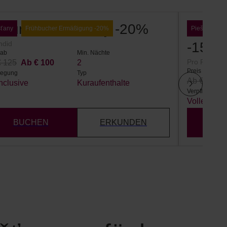
sund in Piešťany -20%
Tradi
šťany
Frühbucher Ermäßigung -20%
Piešťany
ndid
-15%
 ab
Min. Nächte
Pro Patria
€ 125
Ab € 100
2
Preis ab
legung
Typ
Ab € 96
A
Inclusive
Kuraufenthalte
Verpflegung
Volle Pens
BUCHEN
ERKUNDEN
B