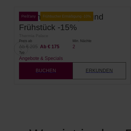
Aufenthalt mit Spa und
Piešťany
Frühbucher Ermäßigung -10%
Frühstück -15%
Thermia Palace
Preis ab
Min. Nächte
Ab € 205
Ab € 175
2
Typ
Angebote & Specials
BUCHEN
ERKUNDEN