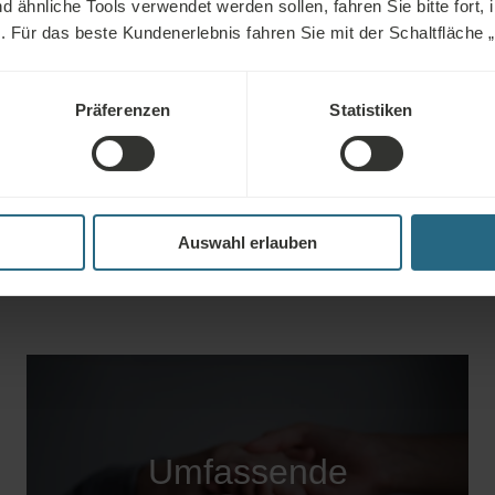
positiv auf die Behandlung von 
ähnliche Tools verwendet werden sollen, fahren Sie bitte fort, 
tes eingesetzt.
Entzündungen und Erkrankunge
n. Für das beste Kundenerlebnis fahren Sie mit der Schaltfläche „Al
Bewegungsapparates auswirken
Präferenzen
Statistiken
Auswahl erlauben
Umfassende