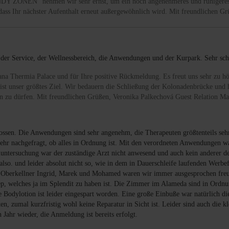
HANDY ZONEN“ nehmen wir sehr ernst, um ein noch angenehmeres und ruhigeres
, dass Ihr nächster Aufenthalt erneut außergewöhnlich wird. Mit freundlichen
 der Service, der Wellnessbereich, die Anwendungen und der Kurpark. Sehr scha
sana Thermia Palace und für Ihre positive Rückmeldung. Es freut uns sehr zu 
ist unser größtes Ziel. Wir bedauern die Schließung der Kolonadenbrücke und 
en zu dürfen. Mit freundlichen Grüßen, Veronika Palkechová Guest Relation M
enossen. Die Anwendungen sind sehr angenehm, die Therapeuten größtenteils se
mehr nachgefragt, ob alles in Ordnung ist. Mit den verordneten Anwendungen wa
luntersuchung war der zuständige Arzt nicht anwesend und auch kein anderer de
also. und leider absolut nicht so, wie in dem in Dauerschleife laufenden Werbe
Die Oberkellner Ingrid, Marek und Mohamed waren wir immer ausgesprochen freu
p, welches ja im Splendit zu haben ist. Die Zimmer im Alameda sind in Ordnun
Bodylotion ist leider eingespart worden. Eine große Einbuße war natürlich di
en, zumal kurzfristig wohl keine Reparatur in Sicht ist. Leider sind auch die 
Jahr wieder, die Anmeldung ist bereits erfolgt.