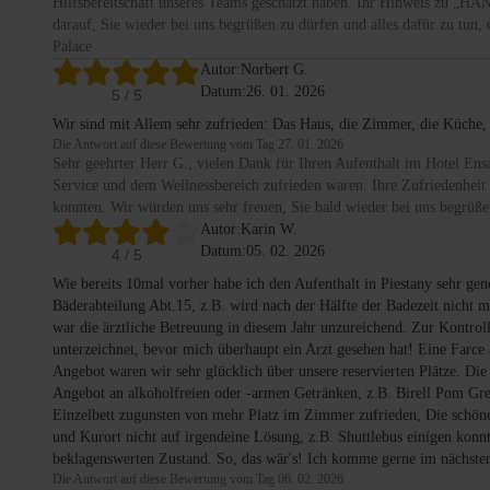
Hilfsbereitschaft unseres Teams geschätzt haben. Ihr Hinweis zu „
darauf, Sie wieder bei uns begrüßen zu dürfen und alles dafür zu tun
Palace
Autor:
Norbert G.
Datum:
26. 01. 2026
5
/ 5
Wir sind mit Allem sehr zufrieden: Das Haus, die Zimmer, die Küche,
Die Antwort auf diese Bewertung vom Tag 27. 01. 2026
Sehr geehrter Herr G., vielen Dank für Ihren Aufenthalt im Hotel En
Service und dem Wellnessbereich zufrieden waren. Ihre Zufriedenheit 
konnten. Wir würden uns sehr freuen, Sie bald wieder bei uns begrüß
Autor:
Karin W.
Datum:
05. 02. 2026
4
/ 5
Wie bereits 10mal vorher habe ich den Aufenthalt in Piestany sehr g
Bäderabteilung Abt.15, z.B. wird nach der Hälfte der Badezeit nicht 
war die ärztliche Betreuung in diesem Jahr unzureichend. Zur Kontrol
unterzeichnet, bevor mich überhaupt ein Arzt gesehen hat! Eine Farce 
Angebot waren wir sehr glücklich über unsere reservierten Plätze. 
Angebot an alkoholfreien oder -armen Getränken, z.B. Birell Pom Gre
Einzelbett zugunsten von mehr Platz im Zimmer zufrieden, Die schöne 
und Kurort nicht auf irgendeine Lösung, z.B. Shuttlebus einigen konnt
beklagenswerten Zustand. So, das wär's! Ich komme gerne im nächsten 
Die Antwort auf diese Bewertung vom Tag 06. 02. 2026