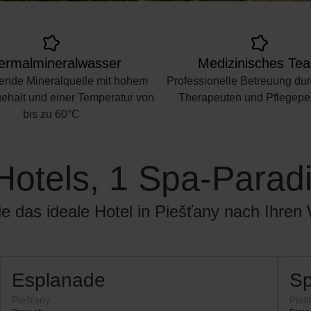
ermalmineralwasser
Medizinisches Te
lende Mineralquelle mit hohem
Professionelle Betreuung dur
ehalt und einer Temperatur von
Therapeuten und Pflegepe
bis zu 60°C
Hotels, 1 Spa-Parad
e das ideale Hotel in Piešťany nach Ihre
Esplanade
Sp
Piešťany
Pieš