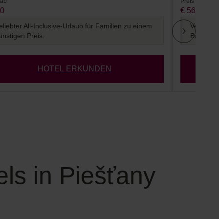
 ab
Preis ab
20
€ 56
eliebter All-Inclusive-Urlaub für Familien zu einem
Verlässl
ünstigen Preis.
Balneoth
HOTEL ERKUNDEN
ls in Piešťany