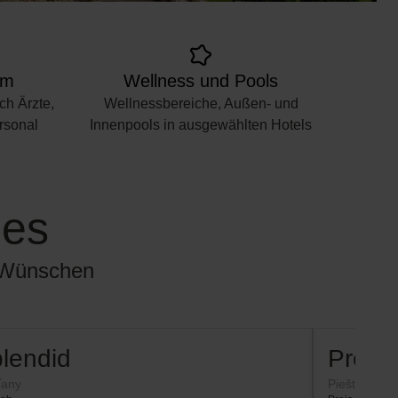
am
Wellness und Pools
ch Ärzte,
Wellnessbereiche, Außen- und
rsonal
Innenpools in ausgewählten Hotels
ies
n Wünschen
lendid
Pro Pa
ťany
Piešťany