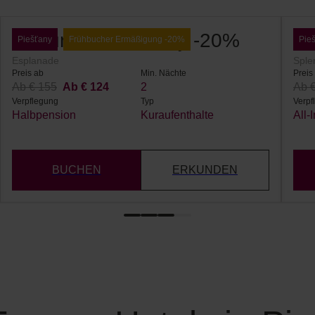
Gesund in Piešťany -20%
Ge
Piešťany
Frühbucher Ermäßigung -20%
Pie
Esplanade
Sple
Preis ab
Min. Nächte
Preis
Ab € 155
Ab € 124
2
Ab 
Verpflegung
Typ
Verpf
Halbpension
Kuraufenthalte
All-
BUCHEN
ERKUNDEN