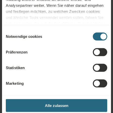
Jedes Hotel
Analysepartner weiter. Wenn Sie näher darauf eingehen
und festlegen möchten, zu welchen Zwecken cookies
und ähnliche Tools verwendet werden sollen, fahren Sie
Art des Angebots
bitte fort, indem Sie auf die Schaltfläche „Details“ klicken.
Für das beste Kundenerlebnis fahren Sie mit der
Einwilligungsauswahl
Schaltfläche „Alle aktivieren“ fort.
Notwendige cookies
Art des Aufenthaltes
Präferenzen
Pension
Statistiken
Alle Filter löschen
Marketing
Alle zulassen