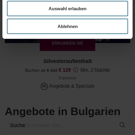
Auswahl erlauben
Ablehnen
ERKUNDEN SIE
Silvesteraufenthalt
€ 129
Min. 2 Nächte
Buchen ab
€ 152
Esplanade
Angebote & Specials
Angebote in Bulgarien
Suche