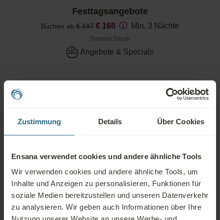
Festtagsangebote
€ 168
Min. 3 Nächte
Buchen ab
€ 187
Thermal Sárvár
Angebote & Specials
Angebote in der
Slowakei
Zustimmung
Details
Über Cookies
Suche
Ensana verwendet cookies und andere ähnliche Tools
Reiseziel
Wir verwenden cookies und andere ähnliche Tools, um
Inhalte und Anzeigen zu personalisieren, Funktionen für
soziale Medien bereitzustellen und unseren Datenverkehr
Jedes Destination
zu analysieren. Wir geben auch Informationen über Ihre
Nutzung unserer Website an unsere Werbe- und