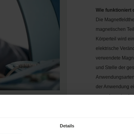
Wie funktioniert
Die Magnetfeldth
magnetischen Tei
Körperteil wird e
elektrische Verän
verwendete Magnet
und Stelle der ge
Anwendungsarten 
der Anwendung ein
normalerweise k
oder Kribbeln). D
Behandlung ist so
Bandagen, Gipsve
Details