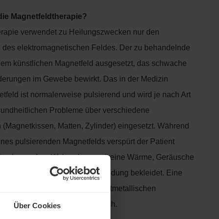
 die Magnetfeldtherapie?
erapie verwendet zu Heilungszwecken nur den
l des elektromagnetischen Feldes. Der zu behandelnde
inem künstlichen Magnetfeld ausgesetzt, das schwache
derungen im Gewebe bewirkt. Das in der Medizin
feld ist normalerweise pulsierend und wird je nach Art
sundheitlichen Probleme über verschiedene
(Magnetkissen, Matten, Zylinder) eingesetzt. Während
es pulsierenden Magnetfelds verspürt der Patient
eine besondere Wahrnehmung (keine Wärme, Geräusche
er Patient ist während der Anwendung bekleidet. Eine
gar bei Vorhandensein von nichtmetallischen
rbänden oder Klammern möglich.
Über Cookies