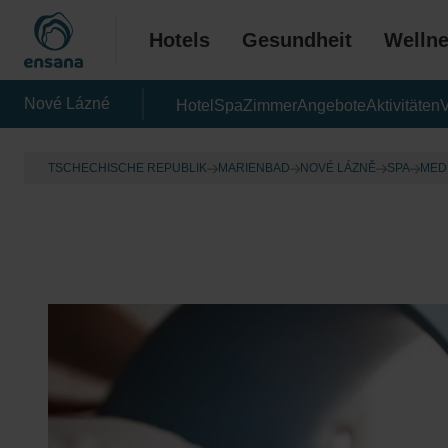
Hotels
Gesundheit
Welln
Nové Lázné
Hotel
Spa
Zimmer
Angebote
Aktivitäten
V
TSCHECHISCHE REPUBLIK
MARIENBAD
NOVÉ LÁZNĚ
SPA
MED