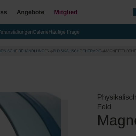
ess
Angebote
Mitgliedschaft
eranstaltungen
Galerie
Häufige Frage
GESCHENK
IZINISCHE BEHANDLUNGEN
PHYSIKALISCHE THERAPIE
MAGNETFELDTHE
Physikalisc
Feld
Magne