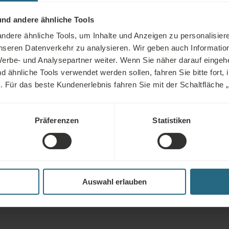
Wie wirkt die Ma
Das Magnetfeld bee
nd andere ähnliche Tools
arbeitet und der B
dere ähnliche Tools, um Inhalte und Anzeigen zu personalisiere
unseren Datenverkehr zu analysieren. Wir geben auch Informatio
Regeneration von 
erbe- und Analysepartner weiter. Wenn Sie näher darauf eingeh
(nachgewiesen be
ähnliche Tools verwendet werden sollen, fahren Sie bitte fort, 
Darüber hinaus u
n. Für das beste Kundenerlebnis fahren Sie mit der Schaltfläche „Al
Schwellungen, lin
im Körper an.
Präferenzen
Statistiken
Auswahl erlauben