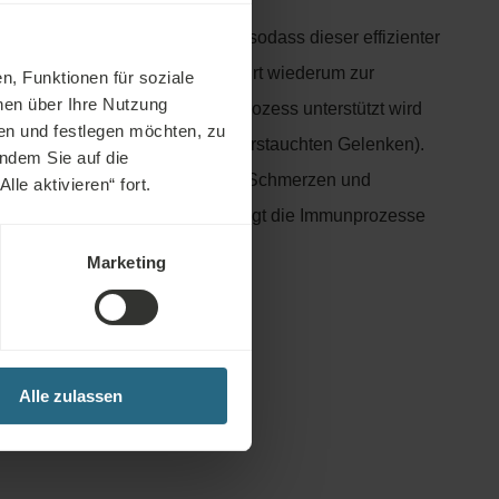
gnetfeldtherapie?
influsst den Zellstoffwechsel, sodass dieser effizienter
lutfluss verbessert wird. Dies führt wiederum zur
n, Funktionen für soziale
nen über Ihre Nutzung
Zellen, wodurch der Heilungsprozess unterstützt wird
en und festlegen möchten, zu
i gebrochenen Knochen und verstauchten Gelenken).
indem Sie auf die
nterdrückt das Magnetfeld auch Schmerzen und
le aktivieren“ fort.
dert Muskelkontraktionen und regt die Immunprozesse
Marketing
Alle zulassen