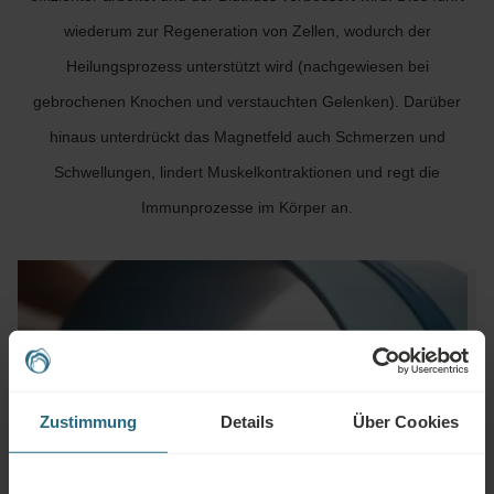
wiederum zur Regeneration von Zellen, wodurch der
Heilungsprozess unterstützt wird (nachgewiesen bei
gebrochenen Knochen und verstauchten Gelenken). Darüber
hinaus unterdrückt das Magnetfeld auch Schmerzen und
Schwellungen, lindert Muskelkontraktionen und regt die
Immunprozesse im Körper an.
Zustimmung
Details
Über Cookies