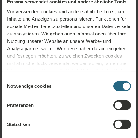
Ensana verwendet cookies und andere ähnliche Tools
Wir verwenden cookies und andere ähnliche Tools, um
Inhalte und Anzeigen zu personalisieren, Funktionen für
soziale Medien bereitzustellen und unseren Datenverkehr
zu analysieren. Wir geben auch Informationen über Ihre
Nutzung unserer Website an unsere Werbe- und
Analysepartner weiter. Wenn Sie näher darauf eingehen
und festlegen möchten, zu welchen Zwecken cookies
Fragen
und ähnliche Tools verwendet werden sollen, fahren Sie
bitte fort, indem Sie auf die Schaltfläche „Details“ klicken.
Bitte kontaktieren Sie uns, wenn Sie Fragen zu unseren Ensana-Hotels oder
Für das beste Kundenerlebnis fahren Sie mit der
Einwilligungsauswahl
Dienstleistungen haben. Für Fragen und Antworten im Zusammenhang mit
Schaltfläche „Alle aktivieren“ fort.
Notwendige cookies
unserem Treueprogramm klicken Sie bitte hier.
FRAGE STELLEN
Präferenzen
Buchungen
Statistiken
Buchen Sie hier unsere besten Angebote. Wenn Sie unserem