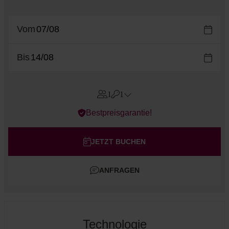
Vom
Bis
1
1
Errors?
Bestpreisgarantie!
Zimmer
#
1
Erwachsene
JETZT BUCHEN
Kinder
ANFRAGEN
Zimmer hinzufügen
Technologie