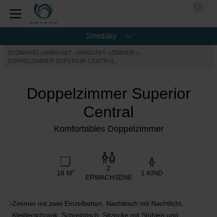
Smrdáky
SLOWAKEI
SMRDÁKY
SMRDÁKY
ZIMMER
DOPPELZIMMER SUPERIOR CENTRAL
Doppelzimmer Superior
Central
Komfortables Doppelzimmer
2
18 M
1 KIND
2
ERWACHSENE
Zimmer mit zwei Einzelbetten, Nachttisch mit Nachtlicht,
Kleiderschrank, Schreibtisch, Sitzecke mit Stühlen und