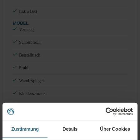
Extra Bett
MÖBEL
Vorhang
Schreibtisch
Beistelltisch
Stuhl
Wand-Spiegel
Kleiderschrank
WEITERE
Nicht-Raucher
Zustimmung
Details
Über Cookies