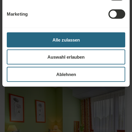
INKLUDIERTE SERVICES
Wasser bei Ankunft
Marketing
Weckdienst
SERVICES GEG. GEBÜHR
Alle zulassen
Wäschereiservice
Minibar
Auswahl erlauben
Ablehnen