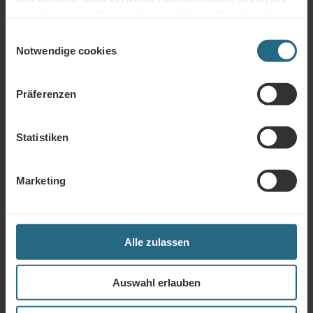
Hausschuhe
bitte fort, indem Sie auf die Schaltfläche „Details“ klicken.
Handtücher für Spa & Wellness
Für das beste Kundenerlebnis fahren Sie mit der
Einwilligungsauswahl
Schaltfläche „Alle aktivieren“ fort.
Notwendige cookies
Nähzeug
Schuhputzzeug
Präferenzen
Haartrockner
Statistiken
Marketing
Services
INKLUDIERTE SERVICES
Wasser bei Ankunft
Alle zulassen
Weckdienst
Auswahl erlauben
Tee- und Kaffeezubereitungsmöglichkeiten