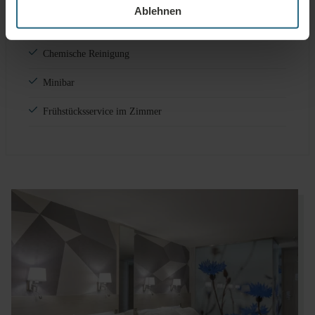
Ablehnen
SERVICES GEG. GEBÜHR
Wäschereiservice
Chemische Reinigung
Minibar
Frühstücksservice im Zimmer