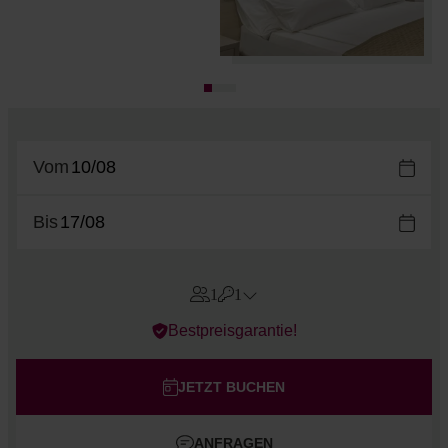
Vom
Bis
1
1
Errors?
Bestpreisgarantie!
Zimmer
#
1
Erwachsene
JETZT BUCHEN
Kinder
ANFRAGEN
Zimmer hinzufügen