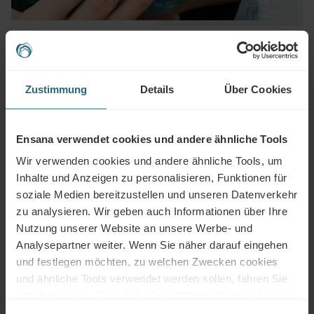
Zustimmung
Details
Über Cookies
Fragen
Bitte kontaktieren Sie uns, wenn Sie Fragen zu unseren Ensana-Hotels oder
Ensana verwendet cookies und andere ähnliche Tools
Dienstleistungen haben. Für Fragen und Antworten im Zusammenhang mit
Wir verwenden cookies und andere ähnliche Tools, um
unserem Treueprogramm klicken Sie bitte hier.
Inhalte und Anzeigen zu personalisieren, Funktionen für
FRAGE STELLEN
soziale Medien bereitzustellen und unseren Datenverkehr
zu analysieren. Wir geben auch Informationen über Ihre
Nutzung unserer Website an unsere Werbe- und
Buchungen
Analysepartner weiter. Wenn Sie näher darauf eingehen
und festlegen möchten, zu welchen Zwecken cookies
Buchen Sie hier unsere besten Angebote. Wenn Sie unserem
und ähnliche Tools verwendet werden sollen, fahren Sie
Treueprogramm beitreten möchten, um weitere Rabatte und Vorteile zu
bitte fort, indem Sie auf die Schaltfläche „Details“ klicken.
erhalten, oder wenn Sie einfach über alle Neuigkeiten informiert werden
Für das beste Kundenerlebnis fahren Sie mit der