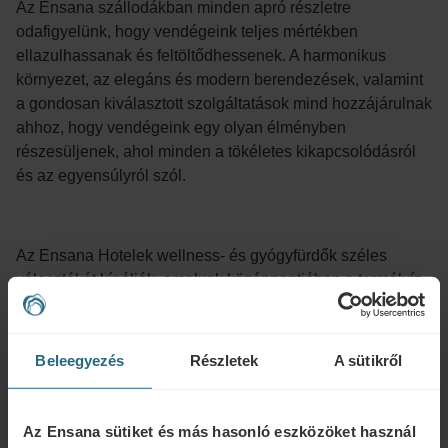
Az Ensana szállodákban minden apró részletre
odafigyelünk, hogy vendégeink teljes mértékben
ellazulhassanak és feltöltődhessenek. A harmonikus
környezet, az elegáns és modern berendezések, valamint
a gondosan kiválasztott szolgáltatások mind hozzájárulnak
ahhoz, hogy vendégeink egy olyan élményben
részesüljenek, ahol minden a tökéletes kikapcsolódásról
és az egyensúlyról szól.
Az Ensana Hotelek wellness- és gyógyfürdők széles
választékát kínálják, amelyek középpontjában a termálvíz
áll. A beltéri és kültéri medencéktől a szaunákig,
gőzfürdőkig és masszázsokig - itt mindent megtalálunk,
amire szükség van a test és a lélek harmóniájához.
Beleegyezés
Részletek
A sütikről
Ensana szállodák kezelései személyre szabottak, így bárki
megtalálhatja a számára legjobb szolgáltatást – legyen
szó relaxációról, fájdalomcsillapításról vagy bőrfiatalításról.
Az Ensana sütiket és más hasonló eszközöket használ