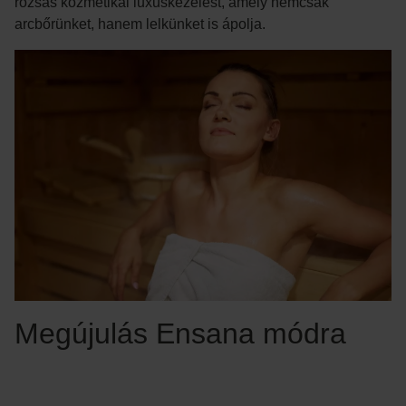
rózsás kozmetikai luxuskezelést, amely nemcsak
arcbőrünket, hanem lelkünket is ápolja.
Megújulás Ensana módra