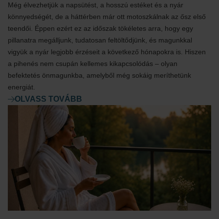
Még élvezhetjük a napsütést, a hosszú estéket és a nyár
könnyedségét, de a háttérben már ott motoszkálnak az ősz első
teendői. Éppen ezért ez az időszak tökéletes arra, hogy egy
pillanatra megálljunk, tudatosan feltöltődjünk, és magunkkal
vigyük a nyár legjobb érzéseit a következő hónapokra is. Hiszen
a pihenés nem csupán kellemes kikapcsolódás – olyan
befektetés önmagunkba, amelyből még sokáig meríthetünk
energiát.
OLVASS TOVÁBB