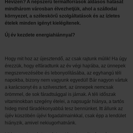
Hévízen? A népszerű termálforrások áldásos hatását
mindhárom városban élvezhetjük, ahol a szállodai
környezet, a széleskörű szolgáltatások és az ízletes
ételek minden igényt kielégítenek.
Új év kezdete energiahiánnyal?
Hogy mit hoz az újesztendő, az csak rajtunk múlik! Ha úgy
érezzük, hogy elfáradtunk az év végi hajrába, az ünnepek
megszervezésébe és lebonyolításába, az egyhangú téli
napokba, bizony nem vagyunk egyedül! Bár nagyon vártuk
a karácsonyt és a szilvesztert, az ünnepek nemcsak
örömmel, de sok fáradtsággal is járnak. A téli időszak
vitaminokban szegény ételei, a napsugár hiánya, a tartós
hideg mind fáradékonyabbá tesz bennünket. Itt állunk az
újév küszöbén újévi fogadalmainkkal, csak épp a lendület
hiányzik, amivel nekiugorhatnánk.