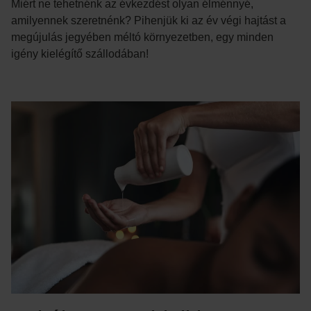
Miért ne tehetnénk az évkezdést olyan élménnyé,
amilyennek szeretnénk? Pihenjük ki az év végi hajtást a
megújulás jegyében méltó környezetben, egy minden
igény kielégítő szállodában!