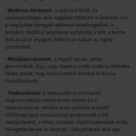
-
Wellness élmények:
a sokszínű fürdő- és
szaunarészlegen akár napjában többször is érdemes élni
a megújulást támogató wellness lehetőségekkel. A
termálvíz ráadásul selymessé varázsolja a bőrt, a benne
lévő ásványi anyagok jótékonyan hatnak az egész
szervezetre.
-
Mozgásprogramok:
a reggeli tornák, zenés
gimnasztikák, jóga, vagy éppen a nordic walking tökéletes
módja annak, hogy karbantartsuk izmokat és frissek
maradhassunk.
-
Testkezelések:
a stresszoldó és izomlazító
magnéziumfürdő mellett fontos szerep jut a
masszázsoknak: például a sós-pálinkás testradír
szőlőmagolajos masszázzsal gondoskodik a bőr
megújulásáról, a hévízi iszappal végzett pakolások pedig
méregtelenítenek és ápolnak. Választhatunk akár egy