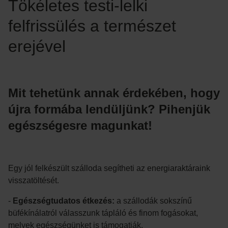
Tökéletes testi-lelki
felfrissülés a természet
erejével
Mit tehetünk annak érdekében, hogy
újra formába lendüljünk? Pihenjük
egészségesre magunkat!
Egy jól felkészült szálloda segítheti az energiaraktáraink
visszatöltését.
-
Egészségtudatos étkezés:
a szállodák sokszínű
büfékínálatról válasszunk tápláló és finom fogásokat,
melyek egészségünket is támogatják.