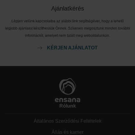
Ajánlatkérés
Lépjen velünk kapcsolatba az alábbi link segítségével, hogy a lehető
legjobb ajánlatot készíthessük Önnek. Szívesen megosztunk minden további
információt, amelyet nem talált meg weboldalunkon.
KÉRJEN AJÁNLATOT
Rólunk
Általános Szerződési Feltételek
Állás és karrier