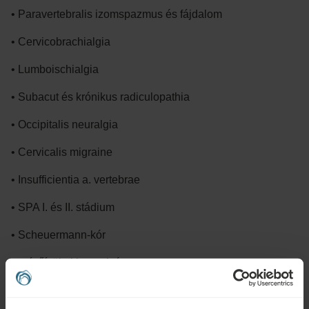
• Paravertebralis izomspazmus és fájdalom
• Cervicobrachialgia
• Lumboischialgia
• Subacut és krónikus radiculopathia
• Occipitalis neuralgia
• Cervicalis migraine
• Insufficientia a. vertebrae
• SPA I. és II. stádium
• Scheuermann-kór
• csípőízületi kontraktúra
• térdízületi kontraktúra