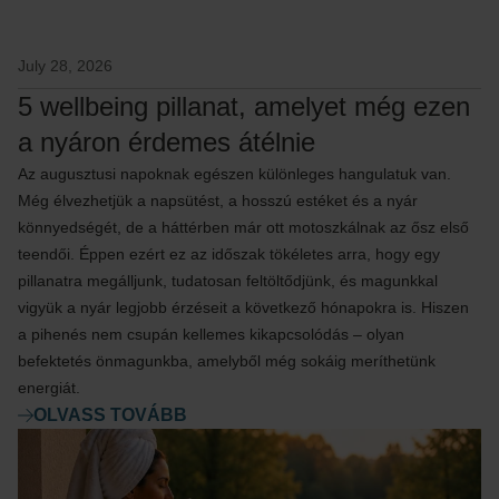
July 28, 2026
5 wellbeing pillanat, amelyet még ezen
a nyáron érdemes átélnie
Az augusztusi napoknak egészen különleges hangulatuk van.
Még élvezhetjük a napsütést, a hosszú estéket és a nyár
könnyedségét, de a háttérben már ott motoszkálnak az ősz első
teendői. Éppen ezért ez az időszak tökéletes arra, hogy egy
pillanatra megálljunk, tudatosan feltöltődjünk, és magunkkal
vigyük a nyár legjobb érzéseit a következő hónapokra is. Hiszen
a pihenés nem csupán kellemes kikapcsolódás – olyan
befektetés önmagunkba, amelyből még sokáig meríthetünk
energiát.
OLVASS TOVÁBB