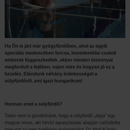
Ha Ön is járt már gyógyfürdőben, ahol az egyik
speciális medencében furcsa, hevederekbe csatolt
emberek függeszkedtek, akkor minden bizonnyal
megfordult a fejében, vajon mire és hogyan jó ez a
kezelés. Elárulunk néhány érdekességet a
súlyfürdőről, ami igazi hungarikum!
Honnan ered a súlyfürdő?
Talán nem is gondolnánk, hogy a súlyfürdő „atyja” egy
magyar orvos, aki hévízi tapasztalatai alapján valósította
meg ezt az igen hatékony gyógymódot. Dr. Moll Károly