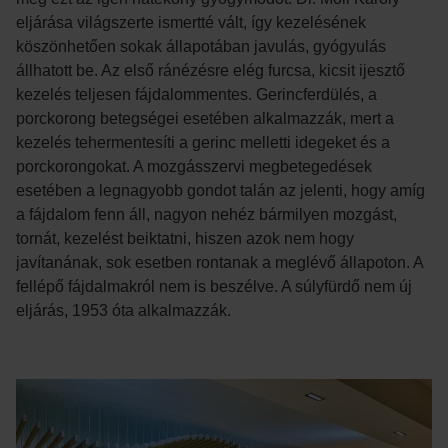
eljárása világszerte ismertté vált, így kezelésének
köszönhetően sokak állapotában javulás, gyógyulás
állhatott be. Az első ránézésre elég furcsa, kicsit ijesztő
kezelés teljesen fájdalommentes. Gerincferdülés, a
porckorong betegségei esetében alkalmazzák, mert a
kezelés tehermentesíti a gerinc melletti idegeket és a
porckorongokat. A mozgásszervi megbetegedések
esetében a legnagyobb gondot talán az jelenti, hogy amíg
a fájdalom fenn áll, nagyon nehéz bármilyen mozgást,
tornát, kezelést beiktatni, hiszen azok nem hogy
javítanának, sok esetben rontanak a meglévő állapoton. A
fellépő fájdalmakról nem is beszélve. A súlyfürdő nem új
eljárás, 1953 óta alkalmazzák.