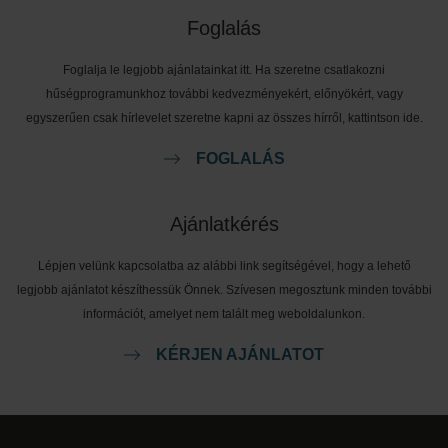
Foglalás
Foglalja le legjobb ajánlatainkat itt. Ha szeretne csatlakozni
hűségprogramunkhoz további kedvezményekért, előnyökért, vagy
egyszerűen csak hírlevelet szeretne kapni az összes hírről, kattintson ide.
FOGLALÁS
Ajánlatkérés
Lépjen velünk kapcsolatba az alábbi link segítségével, hogy a lehető
legjobb ajánlatot készíthessük Önnek. Szívesen megosztunk minden további
információt, amelyet nem talált meg weboldalunkon.
KÉRJEN AJÁNLATOT