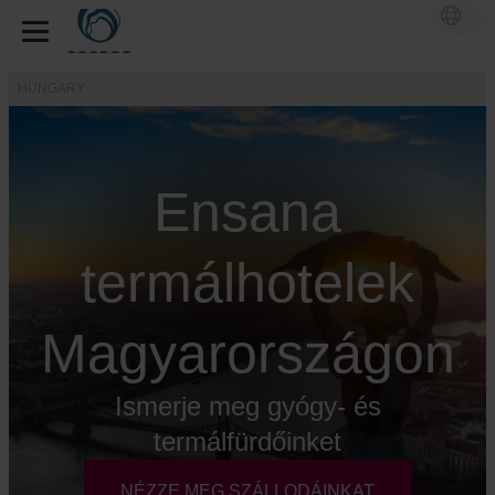
HUNGARY
Ensana
termálhotelek
Magyarországon
Ismerje meg gyógy- és
termálfürdőinket
NÉZZE MEG SZÁLLODÁINKAT