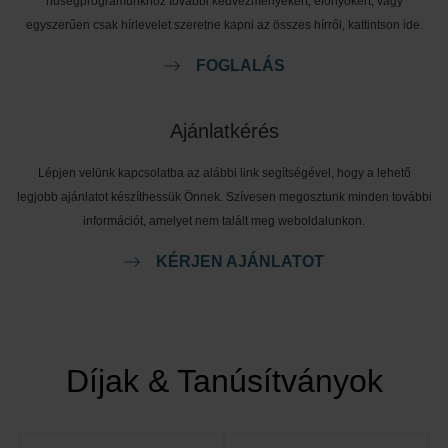
hűségprogramunkhoz további kedvezményekért, előnyökért, vagy
egyszerűen csak hírlevelet szeretne kapni az összes hírről, kattintson ide.
FOGLALÁS
Ajánlatkérés
Lépjen velünk kapcsolatba az alábbi link segítségével, hogy a lehető
legjobb ajánlatot készíthessük Önnek. Szívesen megosztunk minden további
információt, amelyet nem talált meg weboldalunkon.
KÉRJEN AJÁNLATOT
Díjak & Tanúsítványok