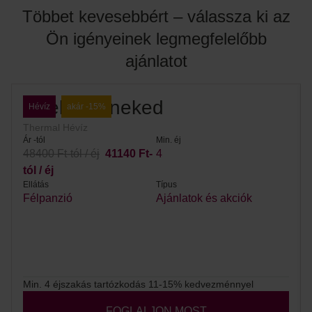
Többet kevesebbért – válassza ki az
Ön igényeinek legmegfelelőbb
ajánlatot
#wellnessneked
Hévíz
akár -15%
Thermal Hévíz
Ár -tól
Min. éj
48400 Ft-tól / éj
41140 Ft-
4
tól / éj
Ellátás
Típus
Félpanzió
Ajánlatok és akciók
Min. 4 éjszakás tartózkodás 11-15% kedvezménnyel
FOGLALJON MOST