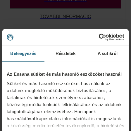
TOVÁBBI INFORMÁCIÓ
Beleegyezés
Részletek
A sütikről
Mit kínálnak az
Ensana szállodák
Az Ensana sütiket és más hasonló eszközöket használ
Sütiket és más hasonló eszközöket használunk az
oldalunk megfelelő működésének biztosításához, a
Magyarországon?
tartalmak és hirdetések személyre szabásához,
közösségi média funkciók felkínálásához és az oldalunk
Fedezze fel természetes
látogatottságának elemzéséhez. Honlapunk
használatával kapcsolatos információkat is megosztunk
gyógyforrásainkat,
a közösségi média területén tevékenykedő, a hirdetési és
gyógykezeléseinket és wellness-