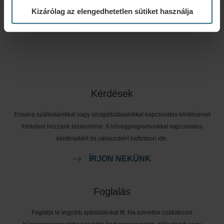
Kizárólag az elengedhetetlen sütiket használja
Kérdések
Ensana szállodáinkkal vagy szolgáltatásainkkal kapcsolatos kérdéseivel
forduljon hozzánk bizalommal. A hűségprogramunkkal kapcsolatos
kérdésekért és válaszokért kattintson ide.
ÍRJON NEKÜNK
Foglalás
Foglalja le legjobb ajánlatainkat itt. Ha szeretne csatlakozni