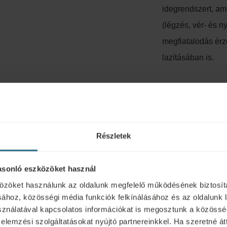
idegrendszert, am
(légzés, vér- és n
megfiatalodás érzé
lazításában is.
tő 6 ensana szállod
Részletek
asonló eszközöket használ
özöket használunk az oldalunk megfelelő működésének biztosít
ához, közösségi média funkciók felkínálásához és az oldalunk 
nálatával kapcsolatos információkat is megosztunk a közösség
 elemzési szolgáltatásokat nyújtó partnereinkkel. Ha szeretné át