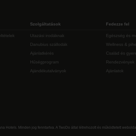
Szolgáltatások
Fedezze fel
ltételek
Utazási irodáknak
Egészség és m
Danubius szállodák
Wellness & pih
Ajánlatkérés
Család és gyer
Hűségprogram
Rendezvények
Ajándékutalványok
Ajánlatok
na Hotels. Minden jog fenntartva. A TwoDo által létrehozott és működtetett webolda