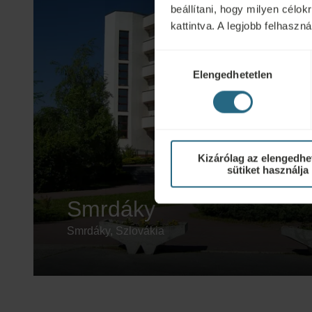
beállítani, hogy milyen célo
kattintva. A legjobb felhasz
Hozzájárulás
Elengedhetetlen
kiválasztása
Kizárólag az elengedhe
sütiket használja
Smrdáky
Smrdáky, Szlovákia