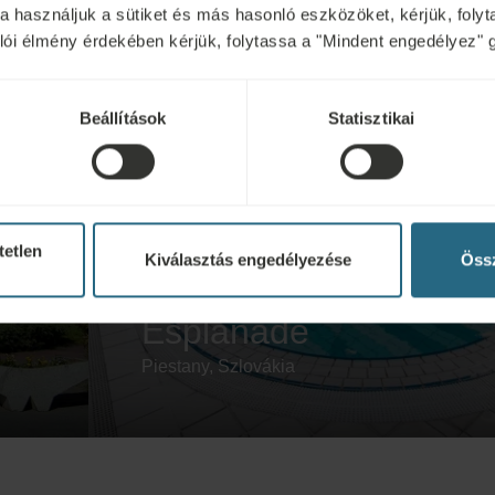
kra használjuk a sütiket és más hasonló eszközöket, kérjük, fol
nálói élmény érdekében kérjük, folytassa a "Mindent engedélyez" 
Beállítások
Statisztikai
tetlen
Kiválasztás engedélyezése
Össz
Esplanade
Piestany, Szlovákia