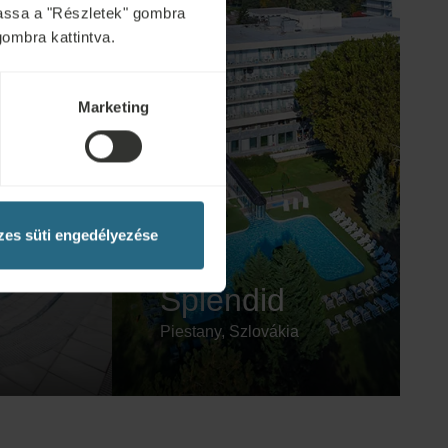
ytassa a "Részletek" gombra
gombra kattintva.
Marketing
es süti engedélyezése
Splendid
Piestany, Szlovákia