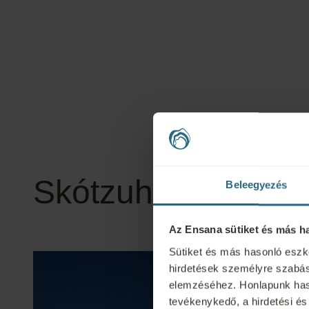
Skótzuhany elérhe
Beleegyezés
Az Ensana sütiket és más h
Sütiket és más hasonló eszk
hirdetések személyre szabás
elemzéséhez. Honlapunk hasz
tevékenykedő, a hirdetési és