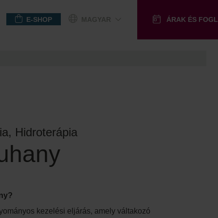
E-SHOP
MAGYAR
ÁRAK ÉS FOG
NDÉKUTALVÁNY
a, Hidroterápia
uhany
any?
yományos kezelési eljárás, amely váltakozó