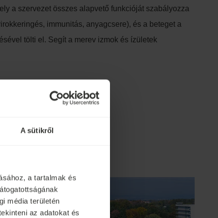
ely a szervezet összes alapvető funkcióját szabályozza
yirokkeringés, immunitás, anyagcsere), és a beteget a
sével tölti el. Segít a merev izmok és ízületek
ában
A sütikről
ásához, a tartalmak és
látogatottságának
i média területén
tekinteni az adatokat és