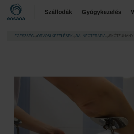
Szállodák
Gyógykezelés
EGÉSZSÉG
ORVOSI KEZELÉSEK
BALNEOTERÁPIA
SKÓTZUHANY