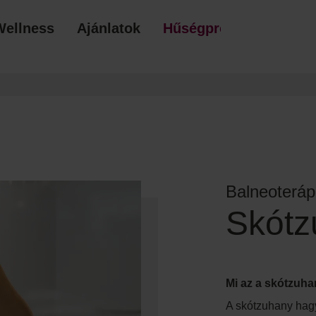
Wellness
Ajánlatok
Hűségprogram
AJÁ
Balneoterápi
Skótz
Mi az a skótzuh
A skótzuhany hag