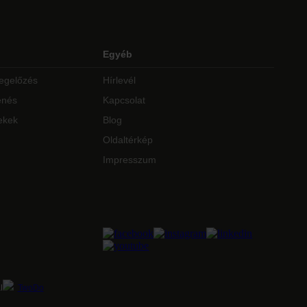
Egyéb
egelőzés
Hírlevél
enés
Kapcsolat
ekek
Blog
Oldaltérkép
Impresszum
l