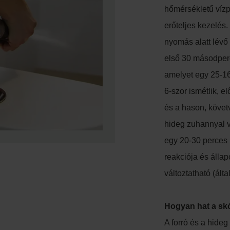
hőmérsékletű vízp
erőteljes kezelés
nyomás alatt lévő
első 30 másodperc 
amelyet egy 25-16
6-szor ismétlik, e
és a hason, követv
hideg zuhannyal v
egy 20-30 perces i
reakciója és állap
változtatható (ált
Hogyan hat a sk
A forró és a hideg