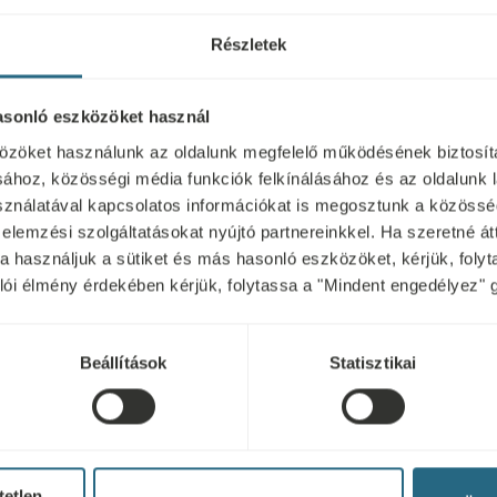
Részletek
asonló eszközöket használ
ető el.
özöket használunk az oldalunk megfelelő működésének biztosít
ához, közösségi média funkciók felkínálásához és az oldalunk 
nálatával kapcsolatos információkat is megosztunk a közösség
 elemzési szolgáltatásokat nyújtó partnereinkkel. Ha szeretné át
kra használjuk a sütiket és más hasonló eszközöket, kérjük, fol
nálói élmény érdekében kérjük, folytassa a "Mindent engedélyez" 
Nem alkalmazható
Beállítások
Statisztikai
et és az akut/krónikus
pszichózis, alkohol- és kábítószer
tetlen