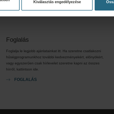
Kiválasztás engedélyezése
Össz
Foglalás
Foglalja le legjobb ajánlatainkat itt. Ha szeretne csatlakozni
hűségprogramunkhoz további kedvezményekért, előnyökért,
vagy egyszerűen csak hírlevelet szeretne kapni az összes
hírről, kattintson ide.
FOGLALÁS