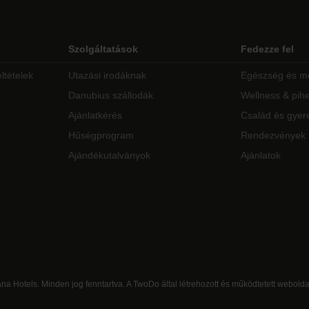
Szolgáltatások
Fedezze fel
ltételek
Utazási irodáknak
Egészség és m
Danubius szállodák
Wellness & pih
Ajánlatkérés
Család és gyer
Hűségprogram
Rendezvények
Ajándékutalványok
Ajánlatok
na Hotels. Minden jog fenntartva. A TwoDo által létrehozott és működtetett webolda