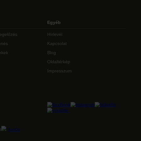
Egyéb
egelőzés
Hírlevél
enés
Kapcsolat
ekek
Blog
Oldaltérkép
Impresszum
l