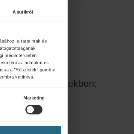
A sütikről
ásához, a tartalmak és
látogatottságának
i média területén
tekinteni az adatokat és
ytassa a "Részletek" gombra
gombra kattintva.
 az alábbi esetekben:
Marketing
-fogyasztás, cselekvőképtelenség