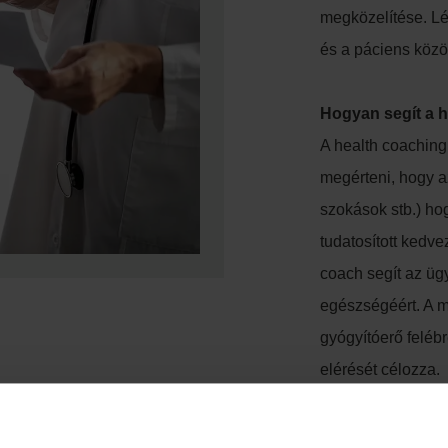
megközelítése. Lé
és a páciens közöt
Hogyan segít a 
A health coaching
megérteni, hogy a
szokások stb.) ho
tudatosított kedv
coach segít az ügy
egészségéért. A m
gyógyítóerő feléb
elérését célozza.