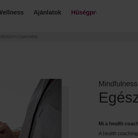
Wellness
Ajánlatok
Hűségprogram
AJÁ
SÉGÜGYI COACHING
Mindfulness
Egész
Mi a health coac
A health coaching