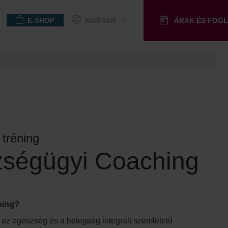
E-SHOP
MAGYAR
ÁRAK ÉS FOG
NDÉKUTALVÁNY
 tréning
ségügyi Coaching
hing?
 az egészség és a betegség integrált szemléletű