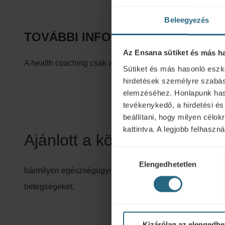
Beleegyezés
TOVÁBBI INFORMÁCIÓK
Az Ensana sütiket és más h
A health coaching csak angol, cseh és orosz nyelven érh
Sütiket és más hasonló eszk
hirdetések személyre szabás
elemzéséhez. Honlapunk hasz
tevékenykedő, a hirdetési és
beállítani, hogy milyen célo
kattintva. A legjobb felhasz
Ajánlott a következőre:
Hozzájárulás
Elengedhetetlen
kiválasztása
bármilyen egészségügyi probléma, beleértve a sérülések
betegségeket.
Kizárólag az elengedhe