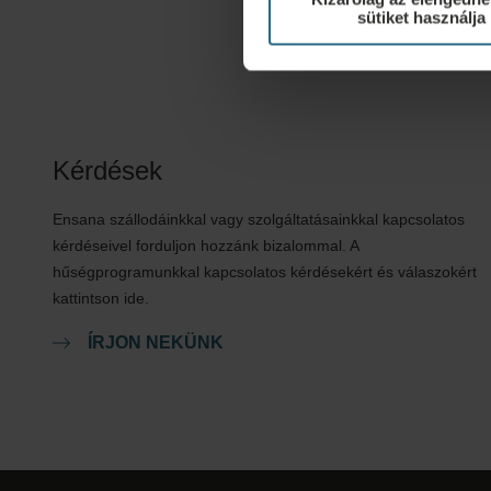
sütiket használja
Kérdések
Ensana szállodáinkkal vagy szolgáltatásainkkal kapcsolatos
kérdéseivel forduljon hozzánk bizalommal. A
hűségprogramunkkal kapcsolatos kérdésekért és válaszokért
kattintson ide.
ÍRJON NEKÜNK