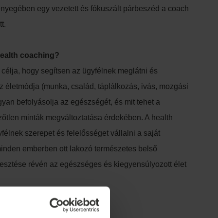
nyegében egy vezetett és fókuszált párbeszéd a coach
t.
health coaching?
 célja, hogy segítsen az ügyfélnek meglátni és
z életmódja (munka, család, táplálkozás, ivás, mozgási
gyan befolyásolja az egészségét, és mit tehet a
ezőtlen minták megváltoztatása érdekében. A health
félnek szerepet és felelősséget vállalni a saját
inden emberben ott lakozó természetes belső
resztése révén az egészséges és kiegyensúlyozott élet