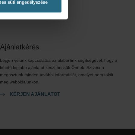
es süti engedélyezése
Ajánlatkérés
Lépjen velünk kapcsolatba az alábbi link segítségével, hogy a
lehető legjobb ajánlatot készíthessük Önnek. Szívesen
megosztunk minden további információt, amelyet nem talált
meg weboldalunkon.
KÉRJEN AJÁNLATOT