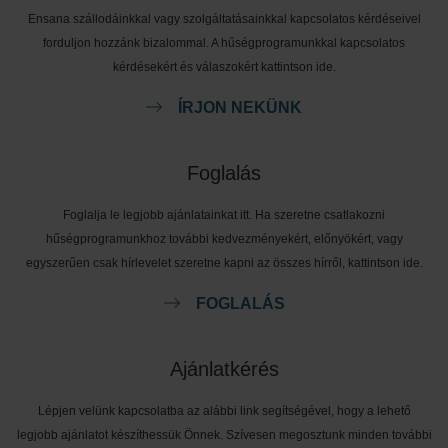
Pilátesz
Ensana szállodáinkkal vagy szolgáltatásainkkal kapcsolatos kérdéseivel
forduljon hozzánk bizalommal. A hűségprogramunkkal kapcsolatos
Jóga
kérdésekért és válaszokért kattintson ide.
ÍRJON NEKÜNK
Foglalás
Foglalja le legjobb ajánlatainkat itt. Ha szeretne csatlakozni
hűségprogramunkhoz további kedvezményekért, előnyökért, vagy
egyszerűen csak hírlevelet szeretne kapni az összes hírről, kattintson ide.
FOGLALÁS
Ajánlatkérés
Lépjen velünk kapcsolatba az alábbi link segítségével, hogy a lehető
legjobb ajánlatot készíthessük Önnek. Szívesen megosztunk minden további