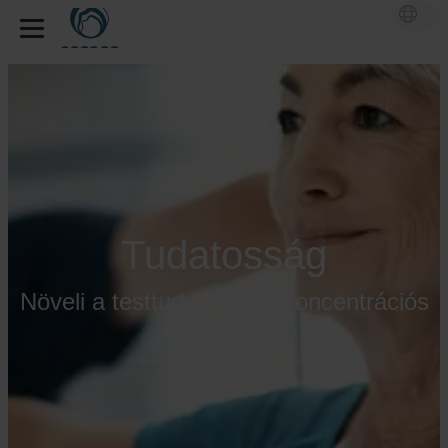
Tudatosság
Növeli a testtudatot és a koncentrációs
képességet