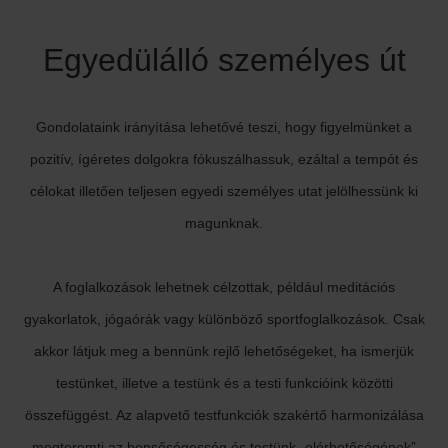
Egyedülálló személyes út
Gondolataink irányítása lehetővé teszi, hogy figyelmünket a
pozitív, ígéretes dolgokra fókuszálhassuk, ezáltal a tempót és
célokat illetően teljesen egyedi személyes utat jelölhessünk ki
magunknak.
A foglalkozások lehetnek célzottak, például meditációs
gyakorlatok, jógaórák vagy különböző sportfoglalkozások. Csak
akkor látjuk meg a bennünk rejlő lehetőségeket, ha ismerjük
testünket, illetve a testünk és a testi funkcióink közötti
összefüggést. Az alapvető testfunkciók szakértő harmonizálása
megteremti az bensőségesség és testünk „elérhetőségének”