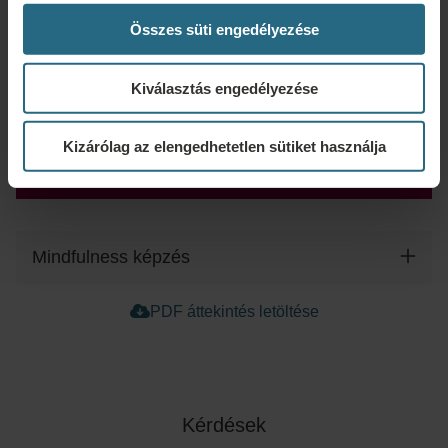
Összes süti engedélyezése
Természeti erőforrás
Kiválasztás engedélyezése
Minden szűrő törlése
Kizárólag az elengedhetetlen sütiket használja
Mindfulness képzés
PDF áttekintés letöltése
Autogén tréning
Egészségügyi Coaching
Kérdések