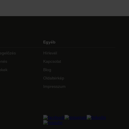
Egyéb
egelőzés
Hírlevél
enés
Kapcsolat
ekek
Blog
Oldaltérkép
Impresszum