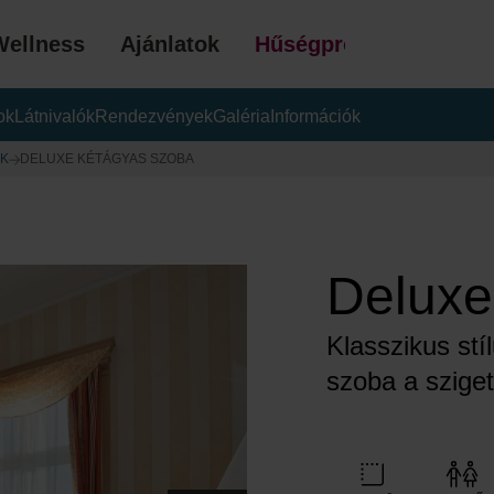
Wellness
Ajánlatok
Hűségprogram
ok
Látnivalók
Rendezvények
Galéria
Információk
AJÁ
K
DELUXE KÉTÁGYAS SZOBA
Deluxe
Klasszikus stí
szoba a sziget