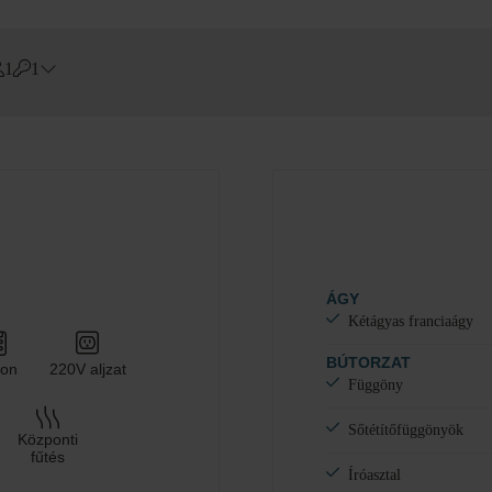
1
1
Errors?
Szoba
#
1
Felnőtt
Gyermek
Szoba hozzáadása
ÁGY
Kétágyas franciaágy
BÚTORZAT
fon
220V aljzat
Függöny
Sőtétítőfüggönyök
Központi
fűtés
Íróasztal