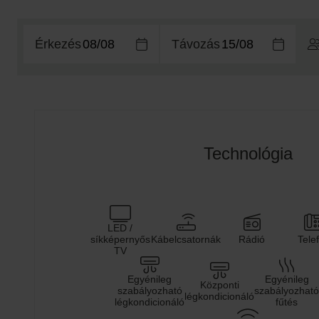
Érkezés
Távozás
Technológia
LED /
síkképernyős
Kábelcsatornák
Rádió
Tele
TV
Egyénileg
Egyénileg
Központi
szabályozható
szabályozható
légkondicionáló
légkondicionáló
fűtés