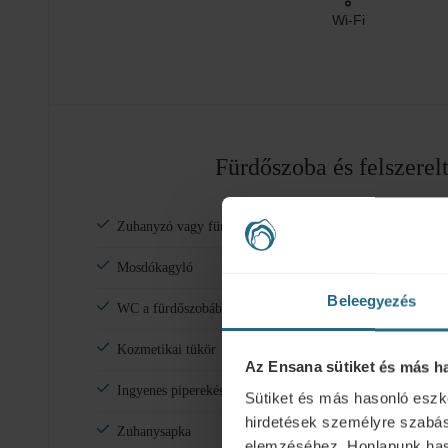
Wi-Fi
Fürdőszoba és felszerel
Zuhanyzó vagy fürdőkád
Fürdőköp
Mosdókagyló
Papucs
Beleegyezés
WC a fürdőszobában
Spa & Wel
Kozmetikai tükör
Varrókész
Az Ensana sütiket és más h
Ingyenes piperekészlet
Cipőtisztí
Sütiket és más hasonló eszk
hirdetések személyre szabás
Zuhanysapka
Hajszárít
elemzéséhez. Honlapunk hasz