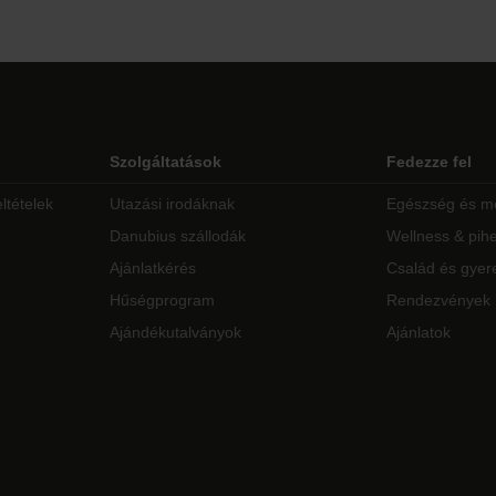
Szolgáltatások
Fedezze fel
ltételek
Utazási irodáknak
Egészség és m
Danubius szállodák
Wellness & pih
Ajánlatkérés
Család és gyer
Hűségprogram
Rendezvények
Ajándékutalványok
Ajánlatok