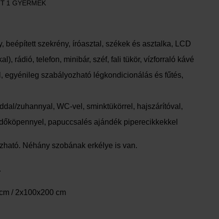
TT
1 GYERMEK
, beépített szekrény, íróasztal, székek és asztalka, LCD
), rádió, telefon, minibár, széf, fali tükör, vízforraló kávé
l, egyénileg szabályozható légkondicionálás és fűtés,
ddal/zuhannyal, WC-vel, sminktükörrel, hajszárítóval,
rdőköpennyel, papuccsalés ajándék piperecikkekkel
azható. Néhány szobának erkélye is van.
.
cm / 2x100x200 cm