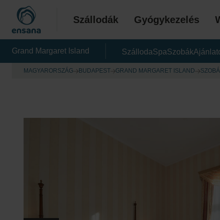
Szállodák
Gyógykezelés
Grand Margaret Island
Szálloda
Spa
Szobák
Ajánlat
MAGYARORSZÁG
BUDAPEST
GRAND MARGARET ISLAND
SZOBÁ