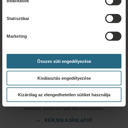
Beállítások
kattintva.
ÍRJON NEKÜNK
Statisztikai
Foglalás
Marketing
Foglalja le legjobb ajánlatainkat itt. Ha szeretne csatlakozni
hűségprogramunkhoz további kedvezményekért, előnyökért, vagy
egyszerűen csak hírlevelet szeretne kapni az összes hírről, kattintson ide.
Összes süti engedélyezése
FOGLALÁS
Kiválasztás engedélyezése
Ajánlatkérés
Kizárólag az elengedhetetlen sütiket használja
Lépjen velünk kapcsolatba az alábbi link segítségével, hogy a lehető
legjobb ajánlatot készíthessük Önnek. Szívesen megosztunk minden további
információt, amelyet nem talált meg weboldalunkon.
KÉRJEN AJÁNLATOT