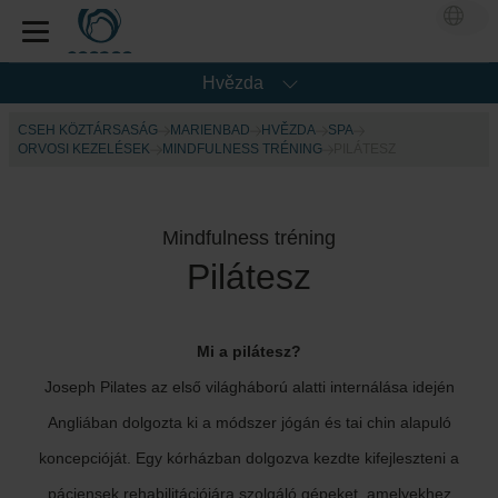
Hvězda
CSEH KÖZTÁRSASÁG
MARIENBAD
HVĚZDA
SPA
ORVOSI KEZELÉSEK
MINDFULNESS TRÉNING
PILÁTESZ
Mindfulness tréning
Pilátesz
Mi a pilátesz?
Joseph Pilates az első világháború alatti internálása idején
Angliában dolgozta ki a módszer jógán és tai chin alapuló
koncepcióját. Egy kórházban dolgozva kezdte kifejleszteni a
páciensek rehabilitációjára szolgáló gépeket, amelyekhez