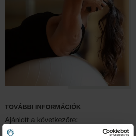
TOVÁBBI INFORMÁCIÓK
Ajánlott a következőre:
Váz- és izomrendszeri betegségek, ortopédiai és baleseti