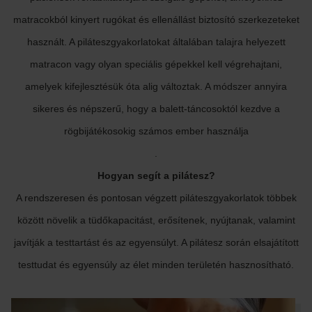
matracokból kinyert rugókat és ellenállást biztosító szerkezeteket
használt. A piláteszgyakorlatokat általában talajra helyezett
matracon vagy olyan speciális gépekkel kell végrehajtani,
amelyek kifejlesztésük óta alig változtak. A módszer annyira
sikeres és népszerű, hogy a balett-táncosoktól kezdve a
rögbijátékosokig számos ember használja
.
Hogyan segít a pilátesz?
A rendszeresen és pontosan végzett piláteszgyakorlatok többek
között növelik a tüdőkapacitást, erősítenek, nyújtanak, valamint
javítják a testtartást és az egyensúlyt. A pilátesz során elsajátított
testtudat és egyensúly az élet minden területén hasznosítható.