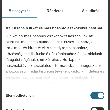
rehabilitáció, stressz, fáradtság, egyes neurológiai, valamint
Beleegyezés
Részletek
A sütikről
onkológiai betegségek
Nem alkalmazható az alábbi
Az Ensana sütiket és más hasonló eszközöket használ
esetekben:
Sütiket és más hasonló eszközöket használunk az
oldalunk megfelelő működésének biztosításához, a
Fertőző betegségek, láz, akut gyulladás, légszomj,
tartalmak és hirdetések személyre szabásához,
szívelégtelenség, terhesség, instabil diabétesz vagy vérnyomás,
közösségi média funkciók felkínálásához és az oldalunk
pszichózis, alkohol- vagy kábítószer-fogyasztás, testi fogyaték
látogatottságának elemzéséhez. Honlapunk
használatával kapcsolatos információkat is megosztunk
a közösségi média területén tevékenykedő, a hirdetési és
elemzési szolgáltatásokat nyújtó partnereinkkel. Ha
szeretné áttekinteni az adatokat és beállítani, hogy
Kérdések
milyen célokra használjuk a sütiket és más hasonló
Hozzájárulás
eszközöket, kérjük, folytassa a "Részletek" gombra
Elengedhetetlen
Ensana szállodáinkkal vagy szolgáltatásainkkal kapcsolatos kérdéseivel
kiválasztása
kattintva. A legjobb felhasználói élmény érdekében
forduljon hozzánk bizalommal. A hűségprogramunkkal kapcsolatos
kérjük, folytassa a "Mindent engedélyez" gombra
kérdésekért és válaszokért kattintson ide.