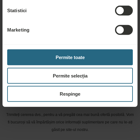
programul nostru de loialitate, vă rugăm să faceți click aici.
Statistici
PUNEȚI O ÎNTREBARE
Marketing
Rezervări
Rezervați cele mai bune oferte aici. Dacă doriți să vă înscrieți în programul
Permite toate
nostru de loialitate pentru reduceri și beneficii suplimentare sau pur și simplu
doriți să primiți buletine informative despre toate noutățile, faceți click aici.
Permite selecția
REZERVAȚI ACUM
Respinge
Cerere ofertă
Trimiteți cererea dvs., pentru a vă pregăti cea mai bună ofertă posibilă. Vom
fi bucuroși să vă împărtășim orice informații suplimentare pe care nu le-ați
găsit pe site-ul nostru.