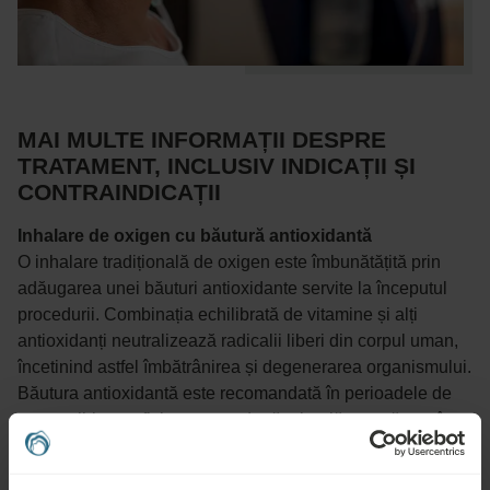
MAI MULTE INFORMAȚII DESPRE
TRATAMENT, INCLUSIV INDICAȚII ȘI
CONTRAINDICAȚII
Inhalare de oxigen cu băutură antioxidantă
O inhalare tradițională de oxigen este îmbunătățită prin
adăugarea unei băuturi antioxidante servite la începutul
procedurii. Combinația echilibrată de vitamine și alți
antioxidanți neutralizează radicalii liberi din corpul uman,
încetinind astfel îmbătrânirea și degenerarea organismului.
Băutura antioxidantă este recomandată în perioadele de
stres psihic sau fizic crescut, după o boală severă sau în
timpul unui mod de viață dezechilibrat.