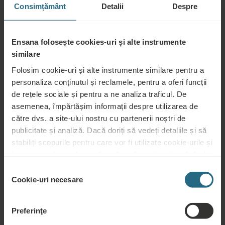
Consimțământ
Detalii
Despre
Recomandat pentru:
Ensana folosește cookies-uri și alte instrumente
Stres, oboseală, insuficiență respiratorie acută și cronică,
similare
afecțiuni respiratorii cronice (de exemplu, boli pulmonare
obstructive cronice, fibroză, astm sever), convalescență
Folosim cookie-uri și alte instrumente similare pentru a
postoperatorie
personaliza conținutul și reclamele, pentru a oferi funcții
de rețele sociale și pentru a ne analiza traficul. De
asemenea, împărtășim informații despre utilizarea de
Recomandat pentru:
către dvs. a site-ului nostru cu partenerii noștri de
publicitate și analiză. Dacă doriți să vedeți detaliile și să
Boli infecțioase, febră, hipertensiune arterială necompensată
stabiliți scopurile pentru care vor fi utilizate cookie-urile și
instrumentele similare, vă rugăm să continuați apăsând
butonul „Detalii”. Pentru cea mai bună experiență pentru
Selecția
clienți, continuați cu butonul „Activați tot”.
Cookie-uri necesare
consimțământului
Întrebări
Preferinţe
Vă rugăm să ne contactați pentru orice întrebare legată de hotelurile noastre
Ensana, sau de serviciile noastre. Pentru întrebări și răspunsuri legate de