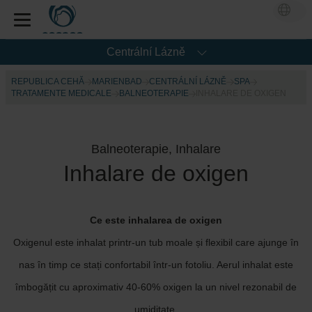
Centrální Lázně
REPUBLICA CEHĂ
MARIENBAD
CENTRÁLNÍ LÁZNĚ
SPA
TRATAMENTE MEDICALE
BALNEOTERAPIE
INHALARE DE OXIGEN
Balneoterapie, Inhalare
Inhalare de oxigen
Ce este inhalarea de oxigen
Oxigenul este inhalat printr-un tub moale și flexibil care ajunge în
nas în timp ce stați confortabil într-un fotoliu. Aerul inhalat este
îmbogățit cu aproximativ 40-60% oxigen la un nivel rezonabil de
umiditate.