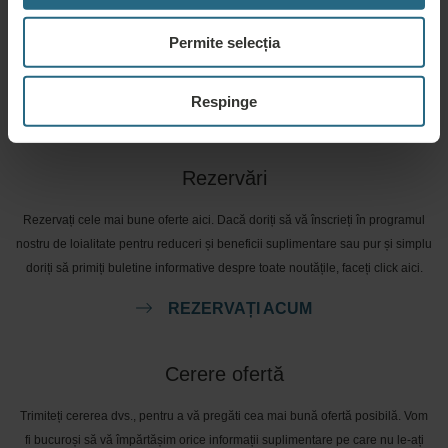
Vă rugăm să ne contactați pentru orice întrebare legată de hotelurile noastre
Permite selecția
Ensana, sau de serviciile noastre. Pentru întrebări și răspunsuri legate de
programul nostru de loialitate, vă rugăm să faceți click aici.
Respinge
PUNEȚI O ÎNTREBARE
Rezervări
Rezervați cele mai bune oferte aici. Dacă doriți să vă înscrieți în programul
nostru de loialitate pentru reduceri și beneficii suplimentare sau pur și simplu
doriți să primiți buletine informative despre toate noutățile, faceți click aici.
REZERVAȚI ACUM
Cerere ofertă
Trimiteți cererea dvs., pentru a vă pregăti cea mai bună ofertă posibilă. Vom
fi bucuroși să vă împărtășim orice informații suplimentare pe care nu le-ați