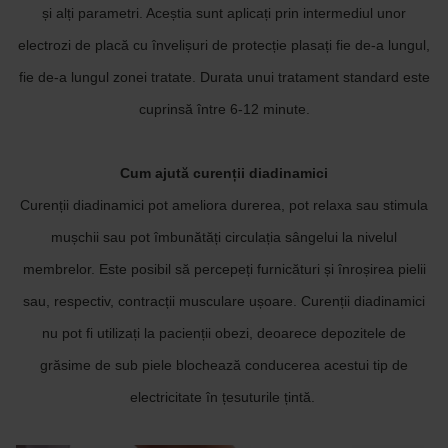
și alți parametri. Aceștia sunt aplicați prin intermediul unor
electrozi de placă cu învelișuri de protecție plasați fie de-a lungul,
fie de-a lungul zonei tratate. Durata unui tratament standard este
cuprinsă între 6-12 minute.
Cum ajută curenții diadinamici
Curenții diadinamici pot ameliora durerea, pot relaxa sau stimula
mușchii sau pot îmbunătăți circulația sângelui la nivelul
membrelor. Este posibil să percepeți furnicături și înroșirea pielii
sau, respectiv, contracții musculare ușoare. Curenții diadinamici
nu pot fi utilizați la pacienții obezi, deoarece depozitele de
grăsime de sub piele blochează conducerea acestui tip de
electricitate în țesuturile țintă.