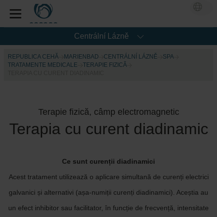
Centrální Lázně
REPUBLICA CEHĂ
MARIENBAD
CENTRÁLNÍ LÁZNĚ
SPA
TRATAMENTE MEDICALE
TERAPIE FIZICĂ
TERAPIA CU CURENT DIADINAMIC
Terapie fizică, câmp electromagnetic
Terapia cu curent diadinamic
Ce sunt curenții diadinamici
Acest tratament utilizează o aplicare simultană de curenți electrici
galvanici și alternativi (așa-numiții curenți diadinamici). Aceștia au
un efect inhibitor sau facilitator, în funcție de frecvență, intensitate