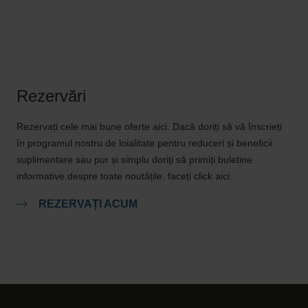
Rezervări
Rezervați cele mai bune oferte aici. Dacă doriți să vă înscrieți
în programul nostru de loialitate pentru reduceri și beneficii
suplimentare sau pur și simplu doriți să primiți buletine
informative despre toate noutățile, faceți click aici.
REZERVAȚI ACUM