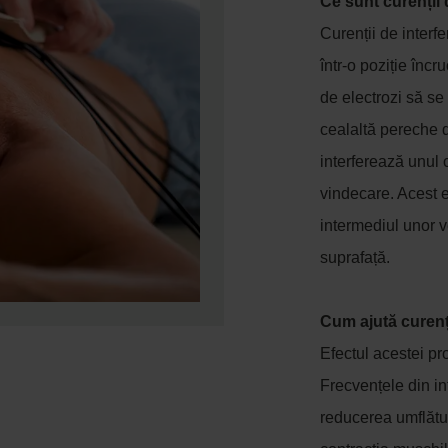
Ce sunt curenții 
Curenții de interfe
într-o poziție încr
de electrozi să se
cealaltă pereche d
interferează unul 
vindecare. Acest ef
intermediul unor 
suprafață.
Cum ajută curenți
Efectul acestei pr
Frecvențele din in
reducerea umflătur