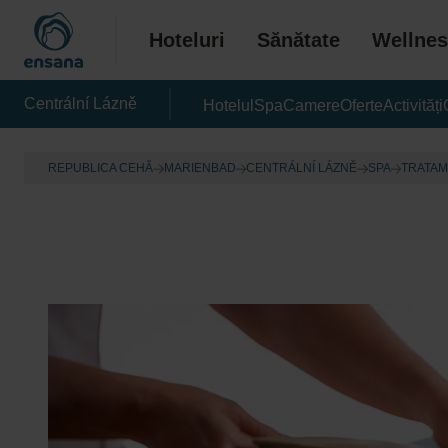
Hoteluri
Sănătate
Wellnes
Centrální Lázně
Hotelul
Spa
Camere
Oferte
Activități
REPUBLICA CEHĂ
MARIENBAD
CENTRÁLNÍ LÁZNĚ
SPA
TRATAM