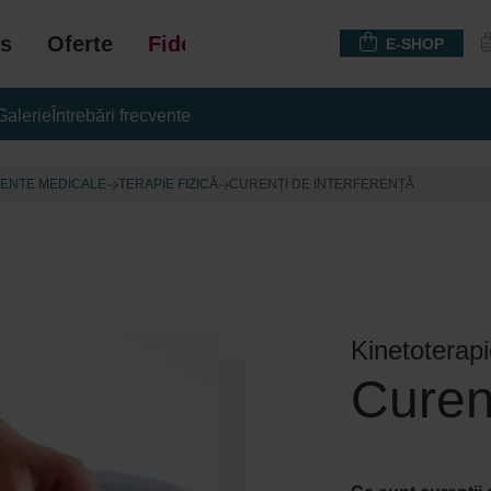
s
Oferte
Fidelizare
E-SHOP
Galerie
Întrebări frecvente
ENTE MEDICALE
TERAPIE FIZICĂ
CURENȚI DE INTERFERENȚĂ
Kinetoterap
Curenț