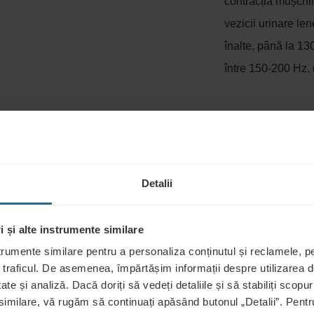
contracția mușchil
vezicii urinare le
înalte, până la 130
între 150-200 Hz, 
RATAMENT, INCLUSIV INDICAȚII ȘI C
Detalii
 de o asistentă calificată. De obicei, durează câteva minute (până
 Electroterapia poate fi combinată cu ultrasunete și este mai efic
 și alte instrumente similare
e un medic, precum și tipul exact de curent, metoda de aplicare a 
trumente similare pentru a personaliza conținutul și reclamele, pen
le și fixați cu curele, în timp ce alții sunt mai bine folosiți cu el
 traficul. De asemenea, împărtășim informații despre utilizarea de
masaj al țesutului subiacent să îmbunătățească circulația și flux
ate și analiză. Dacă doriți să vedeți detaliile și să stabiliți scopuri
 similare, vă rugăm să continuați apăsând butonul „Detalii”. Pen