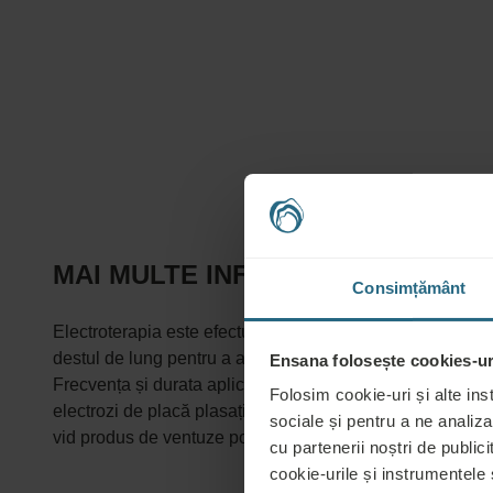
MAI MULTE INFORMAȚII DESPRE T
Consimțământ
Electroterapia este efectuată fie de un fizioterapeut, fie
destul de lung pentru a acționa - de la 30 la 60 de minute.
Ensana folosește cookies-uri
Frecvența și durata aplicațiilor trebuie să fie prescrise d
Folosim cookie-uri și alte ins
electrozi de placă plasați în teci de protecție umede pe pie
sociale și pentru a ne analiza
vid produs de ventuze poate alterna astfel încât un micro
cu partenerii noștri de publicit
cookie-urile și instrumentele