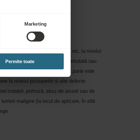
Marketing
ntru:
are, proteze articulare, șuruburi etc. la nivelul
, inflamații acute, hipertensiune netratată sau
Permite toate
âtului care trebuie evitată, în altă parte este
ere la nivelul picioarelor și alte defecte
bet instabil, psihoză, abuz de alcool sau de
 tumori maligne (la locul de aplicare, în altă
ânge