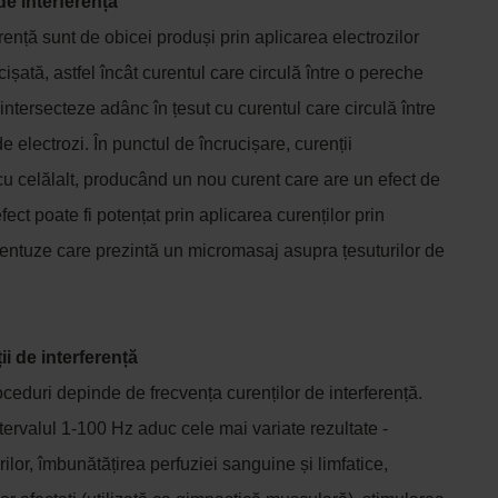
de interferență
rență sunt de obicei produși prin aplicarea electrozilor
ucișată, astfel încât curentul care circulă între o pereche
 intersecteze adânc în țesut cu curentul care circulă între
e electrozi. În punctul de încrucișare, curenții
cu celălalt, producând un nou curent care are un efect de
ect poate fi potențat prin aplicarea curenților prin
ventuze care prezintă un micromasaj asupra țesuturilor de
i de interferență
oceduri depinde de frecvența curenților de interferență.
tervalul 1-100 Hz aduc cele mai variate rezultate -
ilor, îmbunătățirea perfuziei sanguine și limfatice,