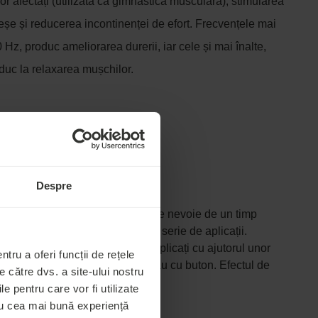
or afectați (utilizată ca gimnastică musculară), stimularea
neșe și reducerea incontinenței de efort. Frecvențele mai
 Hz, produc ameliorarea durerii, iar cele și mai înalte,
duc la relaxarea mușchilor.
ONTRAINDICAȚII
Despre
 la 20), doar curentul continuu are nevoie de un timp
ientă dacă este efectuată într-o serie de aplicații.
acestuia etc. Unii curenți sunt aplicați cu ajutorul unor
tru a oferi funcții de rețele
ectrozi cu ventuză, de tip stilou sau cu buton. Efectul de
 către dvs. a site-ului nostru
ul de oxigen în acesta.
le pentru care vor fi utilizate
tru cea mai bună experiență