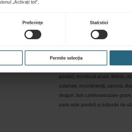
tonul „Activați tot”.
Preferinţe
Statistici
Nerecomandat pe
de accident, boli
Implanturi metalice - cardiostimulato
căii curente, boli infecțioase, febră
Permite selecția
necontrolată, epilepsie (la nivelul g
posibil), tromboză acută, flebită, ulc
cutanate, incontinență, sarcină, dia
droguri, boli cardiovasculare grave,
parte este posibil) și tulburări de s