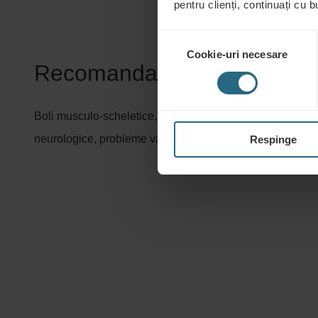
pentru clienți, continuați cu bu
Selecția
Cookie-uri necesare
consimțământului
Recomandat pentru:
Boli musculo-scheletice, reabilitare ortopedică și în caz 
neurologice, probleme vasculare la nivelul membrelor
Respinge