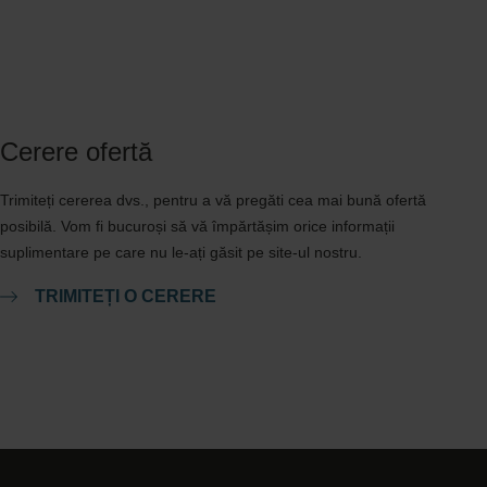
Cerere ofertă
Trimiteți cererea dvs., pentru a vă pregăti cea mai bună ofertă
posibilă. Vom fi bucuroși să vă împărtășim orice informații
suplimentare pe care nu le-ați găsit pe site-ul nostru.
TRIMITEȚI O CERERE