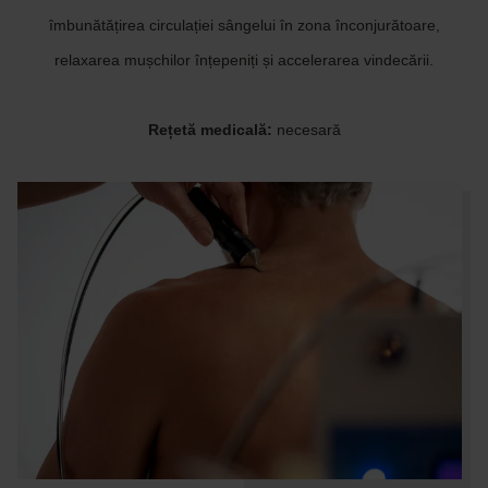
îmbunătățirea circulației sângelui în zona înconjurătoare,
relaxarea mușchilor înțepeniți și accelerarea vindecării.
Rețetă medicală:
necesară