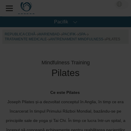
Pacifik
REPUBLICA CEHĂ
MARIENBAD
PACIFIK
SPA
TRATAMENTE MEDICALE
ANTRENAMENT MINDFULNESS
PILATES
Mindfulness Training
Pilates
Ce este Pilates
Joseph Pilates și-a dezvoltat conceptul în Anglia, în timp ce era
încarcerat în timpul Primului Război Mondial, bazându-se pe
principiile sale de yoga și Tai Chi. În timp ce lucra într-un spital, a
început să conceapă echipamente pentru reabilitarea pacienților