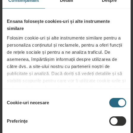
Consimțământ
Detalii
Despre
Musculoskeletal diseases, orthopedic and accident rehabilitation,
stress, fatigue, some neurological diseases, some oncological
Ensana folosește cookies-uri și alte instrumente
diseases
similare
Folosim cookie-uri și alte instrumente similare pentru a
Not advisable for:
personaliza conținutul și reclamele, pentru a oferi funcții
de rețele sociale și pentru a ne analiza traficul. De
Infectious diseases, fever, acute inflammation, shortness of
asemenea, împărtășim informații despre utilizarea de
breath, heart insufficiency, pregnancy, unstable diabetes or blood
către dvs. a site-ului nostru cu partenerii noștri de
pressure, psychosis, alcohol or drug abuse, incapacitation
publicitate și analiză. Dacă doriți să vedeți detaliile și să
stabiliți scopurile pentru care vor fi utilizate cookie-urile și
instrumentele similare, vă rugăm să continuați apăsând
butonul „Detalii”. Pentru cea mai bună experiență pentru
Selecția
clienți, continuați cu butonul „Activați tot”.
Cookie-uri necesare
consimțământului
Întrebări
Vă rugăm să ne contactați pentru orice întrebare legată de hotelurile noastre
Preferinţe
Ensana, sau de serviciile noastre. Pentru întrebări și răspunsuri legate de
programul nostru de loialitate, vă rugăm să faceți click aici.