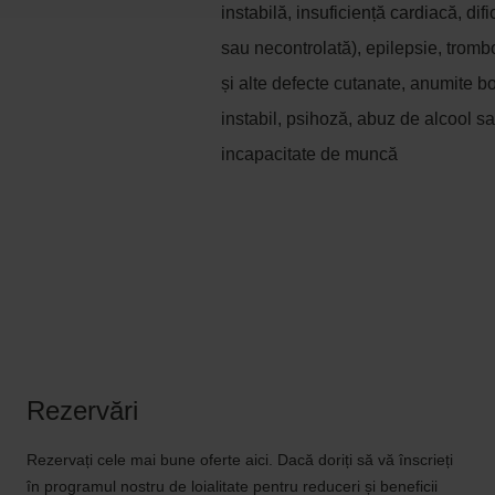
instabilă, insuficiență cardiacă, difi
sau necontrolată), epilepsie, tromboz
și alte defecte cutanate, anumite bo
instabil, psihoză, abuz de alcool sa
incapacitate de muncă
Rezervări
Rezervați cele mai bune oferte aici. Dacă doriți să vă înscrieți
în programul nostru de loialitate pentru reduceri și beneficii