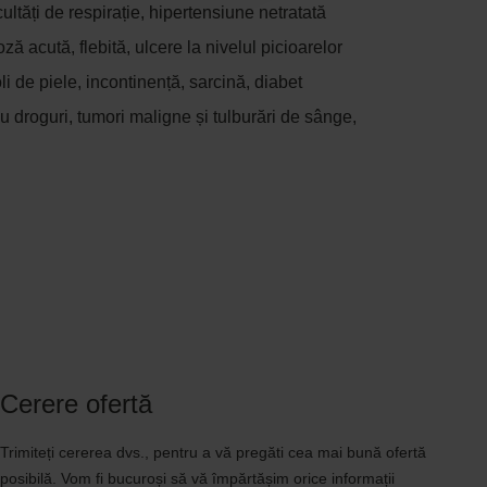
cultăți de respirație, hipertensiune netratată
ă acută, flebită, ulcere la nivelul picioarelor
li de piele, incontinență, sarcină, diabet
u droguri, tumori maligne și tulburări de sânge,
Cerere ofertă
Trimiteți cererea dvs., pentru a vă pregăti cea mai bună ofertă
posibilă. Vom fi bucuroși să vă împărtășim orice informații