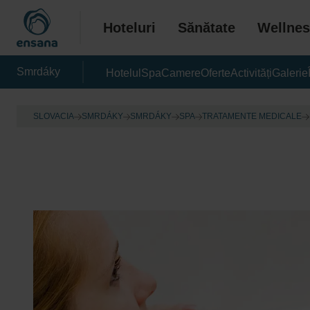
Hoteluri
Sănătate
Wellnes
Smrdáky
Hotelul
Spa
Camere
Oferte
Activități
Galerie
SLOVACIA
SMRDÁKY
SMRDÁKY
SPA
TRATAMENTE MEDICALE