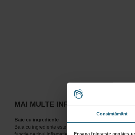
MAI MULTE INFORMAȚII DESPRE T
Consimțământ
Baie cu ingrediente
Baia cu ingrediente este o baie umplută cu apă normală în
Ensana folosește cookies-uri
funcție de tipul inflamației pielii - acută sau cronică. Ace