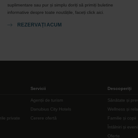
suplimentare sau pur și simplu doriți să primiți buletine
informative despre toate noutățile, faceți click aici.
REZERVAȚI ACUM
Servicii
Descoperiți
Agenții de turism
Sănătate și pre
Danubius City Hotels
Wellness și rel
rile private
Cerere ofertă
Familie și copii
Întâlniri și eve
Oferte