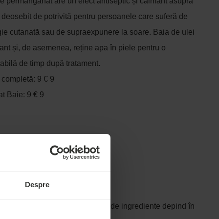
de permanganat are un efect antiseptic și calmant asupra
ste deosebit de potrivită pentru persoanele care suferă de
ie cutanată sau de supraexpunere la soare. Baia de ulei
tant și, de asemenea, reține apa în piele pentru o
abilă de timp după tratament.
i completă: 9 € 9
t Baie: 9 € 9
ONTRAINDICAȚII
Despre
hidratant și calmant. Varietățile de ingrediente depind în
mperatura băii.