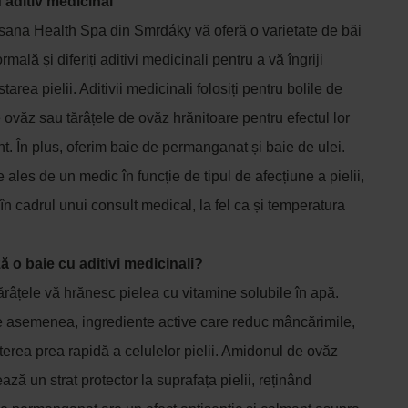
 aditiv medicinal
sana Health Spa din Smrdáky vă oferă o varietate de băi
ală și diferiți aditivi medicinali pentru a vă îngriji
area pielii. Aditivii medicinali folosiți pentru bolile de
e ovăz sau tărâțele de ovăz hrănitoare pentru efectul lor
nt. În plus, oferim baie de permanganat și baie de ulei.
e ales de un medic în funcție de tipul de afecțiune a pielii,
 în cadrul unui consult medical, la fel ca și temperatura
 o baie cu aditivi medicinali?
tărâțele vă hrănesc pielea cu vitamine solubile în apă.
e asemenea, ingrediente active care reduc mâncărimile,
eșterea prea rapidă a celulelor pielii. Amidonul de ovăz
ză un strat protector la suprafața pielii, reținând