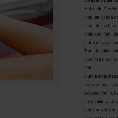
Ce este o baie cu
Hotelurile Spa En
umplute cu apă norm
sănătatea și bunăst
piele sunt fulgii d
hidratant și calma
Tipul de aditiv est
care va fi prescris
băii.
Cum funcționează
Fulgii de ovăz și 
Acestea conțin, d
inflamațiile și cr
leagă apa și formea