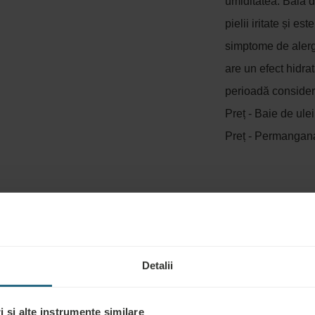
umiditatea. Baia 
pielii iritate și e
simptome de alerg
are un efect hidra
perioadă consider
Preț - Baie de ule
Preț - Permangana
RATAMENT, INCLUSIV INDICAȚII ȘI C
Detalii
 care se adaugă sare, fulgi de porumb, tărâțe pentru efectul lor 
 și alte instrumente similare
asta va fi prescrisă de medic în urma unui consult, la fel ca și te