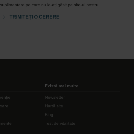
suplimentare pe care nu le-ați găsit pe site-ul nostru.
TRIMITEȚI O CERERE
Există mai multe
venție
Newsletter
axare
Hartă site
Blog
nimente
Test de vitalitate