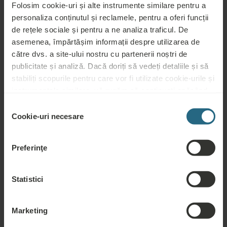
Servicii de
Aer
Folosim cookie-uri și alte instrumente similare pentru a
Fitness
wellness
condiționat
personaliza conținutul și reclamele, pentru a oferi funcții
de rețele sociale și pentru a ne analiza traficul. De
Wi-Fi
Restaurant
Recepție 24h
asemenea, împărtășim informații despre utilizarea de
către dvs. a site-ului nostru cu partenerii noștri de
Accesibil
Parcare
pentru
Nefumători
publicitate și analiză. Dacă doriți să vedeți detaliile și să
handicap
stabiliți scopurile pentru care vor fi utilizate cookie-urile și
instrumentele similare, vă rugăm să continuați apăsând
butonul „Detalii”. Pentru cea mai bună experiență pentru
Selecția
clienți, continuați cu butonul „Activați tot”.
Cookie-uri necesare
consimțământului
Serviciile incluse
Preferinţe
Utilizare gratuită a zonei de spa și saună a hotelului
Utilizare gratuită a zonei de fitness a hotelului
Statistici
Ore de sport gratuite: gimnastică subacvatică, aerobic, yoga,
Pilates, step aerobic, mers nordic
Marketing