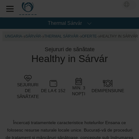
Thermal Sárvár
UNGARIA
SÁRVÁR
THERMAL SÁRVÁR
OFERTE
HEALTHY IN SÁRVÁR
Sejururi de sănătate
Healthy in Sárvár
SEJURURI
MIN. 3
DE
DE LA € 152
DEMIPENSIUNE
NOPȚI
SĂNĂTATE
Încercați tratamentele caracteristice hotelurilor Ensana ce
folosesc resurse naturale locale unice. Bucurați-vă de proceduri
de tratament și mâncăruri sănătoase, concepute sub îndrumarea