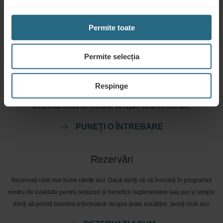
Permite toate
Permite selecția
Întrebări
Vă rugăm să ne contactați pentru orice întrebare legată de hotelurile noastre
Respinge
Ensana, sau de serviciile noastre. Pentru întrebări și răspunsuri legate de
programul nostru de loialitate, vă rugăm să faceți click aici.
PUNEȚI O ÎNTREBARE
Rezervări
Rezervați cele mai bune oferte aici. Dacă doriți să vă înscrieți în programul
nostru de loialitate pentru reduceri și beneficii suplimentare sau pur și simplu
doriți să primiți buletine informative despre toate noutățile, faceți click aici.