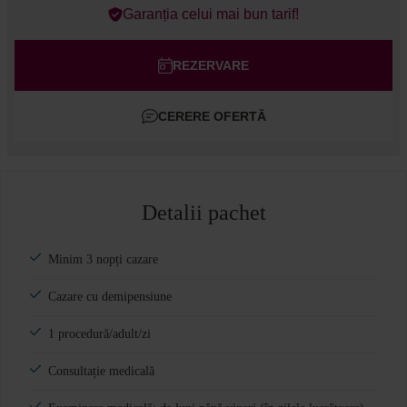
Errors?
Garanția celui mai bun tarif!
Camere
#
1
Adulți
REZERVARE
Copii
CERERE OFERTĂ
Adaugă cameră
Detalii pachet
Minim 3 nopți cazare
Cazare cu demipensiune
1 procedură/adult/zi
Consultație medicală