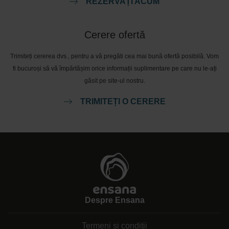
REZERVAȚI ACUM
Cerere ofertă
Trimiteți cererea dvs., pentru a vă pregăti cea mai bună ofertă posibilă. Vom
fi bucuroși să vă împărtășim orice informații suplimentare pe care nu le-ați
găsit pe site-ul nostru.
TRIMITEȚI O CERERE
Despre Ensana
Termeni și condiții