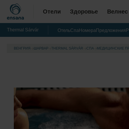
Отели
Здоровье
Велнес
Thermal Sárvár
Отель
Спа
Номера
Предложения
Р
ВЕНГРИЯ
ШАРВАР
THERMAL SÁRVÁR
CПА
МЕДИЦИНСКИЕ П