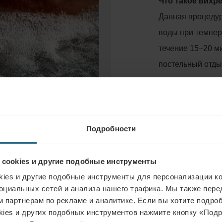
Что такое вихр
Данная процедур
воды при темпер
течение 15–20 ми
постельный отды
процедура.
Положительное
Вихревое движен
Подробности
действие: энерг
обмен веществ, 
 cookies и другие подобные инструменты
стресс, стимули
ies и другие подобные инструменты для персонализации ко
оциальных сетей и анализа нашего трафика. Мы также пер
осознание тела.
 партнерам по рекламе и аналитике. Если вы хотите подроб
kies и других подобных инструментов нажмите кнопку «Под