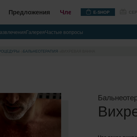
Предложения
Членство
E-SHOP
СЕ
азвлечения
Галерея
Частые вопросы
РОЦЕДУРЫ
БАЛЬНЕОТЕРАПИЯ
ВИХРЕВАЯ ВАННА
Бальнеотер
Вихр