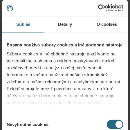
Súhlas
Detaily
O cookies
Návrat na blog
Ensana používa súbory cookies a iné podobné nástroje
Súbory cookies a iné obdobné nástroje používame na
personalizáciu obsahu a reklám, poskytovanie funkcií
sociálnych médií a analýzu našej návštevnosti.
Informácie o vašom používaní našich stránok tiež
Viac noviniek
zdieľame s našimi reklamnými a analytickými partnermi.
Zobraziť všetko
Pokiaľ si prajete prejsť podrobne a nastaviť, na ktoré
účely sa majú súbory cookies a iné obdobné nástroje
používať, pokračujte prosím stlačením tlačidla
„Podrobnosti“. Pre najlepšiu zákaznícku skúsenosť
August 4, 2026
pokračujte tlačidlom „Prijať všetky“.
Výber
Kúpele po operácii zápästia: Kedy
Nevyhnutné cookies
súhlasu
začať a čo vás čaká?