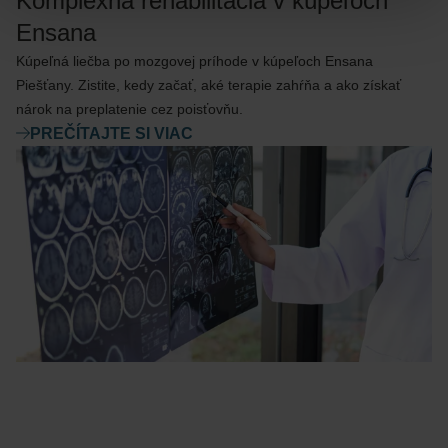
Komplexná rehabilitácia v kúpeľoch
Ensana
Kúpeľná liečba po mozgovej príhode v kúpeľoch Ensana
Piešťany. Zistite, kedy začať, aké terapie zahŕňa a ako získať
nárok na preplatenie cez poisťovňu.
PREČÍTAJTE SI VIAC