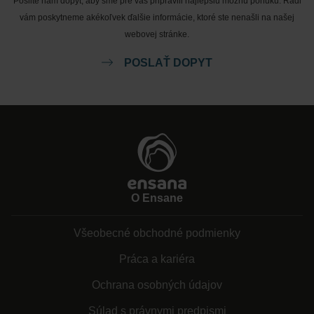
Pošlite nám dopyt, aby sme pre vás pripravili najlepšiu možnú ponuku. Radi
vám poskytneme akékoľvek ďalšie informácie, ktoré ste nenašli na našej
webovej stránke.
POSLAŤ DOPYT
O Ensane
Všeobecné obchodné podmienky
Práca a kariéra
Ochrana osobných údajov
Súlad s právnymi predpismi