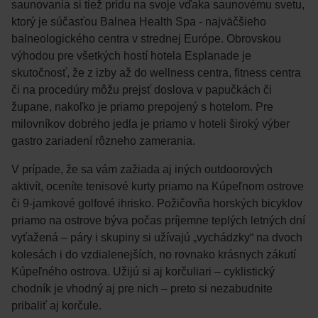
saunovania si tiež prídu na svoje vďaka saunovému svetu,
ktorý je súčasťou Balnea Health Spa - najväčšieho
balneologického centra v strednej Európe. Obrovskou
výhodou pre všetkých hostí hotela Esplanade je
skutočnosť, že z izby až do wellness centra, fitness centra
či na procedúry môžu prejsť doslova v papučkách či
župane, nakoľko je priamo prepojený s hotelom. Pre
milovníkov dobrého jedla je priamo v hoteli široký výber
gastro zariadení rôzneho zamerania.
V prípade, že sa vám zažiada aj iných outdoorových
aktivít, oceníte tenisové kurty priamo na Kúpeľnom ostrove
či 9-jamkové golfové ihrisko. Požičovňa horských bicyklov
priamo na ostrove býva počas príjemne teplých letných dní
vyťažená – páry i skupiny si užívajú „vychádzky“ na dvoch
kolesách i do vzdialenejších, no rovnako krásnych zákutí
Kúpeľného ostrova. Užijú si aj korčuliari – cyklistický
chodník je vhodný aj pre nich – preto si nezabudnite
pribaliť aj korčule.