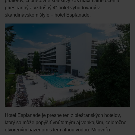
priateľov, či pracovné kolektívy zas maximálne ocenia
priestranný a vzdušný 4* hotel vybudovaný v
škandinávskom štýle – hotel Esplanade.
Hotel Esplanade je presne ten z piešťanských hotelov,
ktorý sa môže popýšiť vnútorným aj vonkajším, celoročne
otvoreným bazénom s termálnou vodou. Milovníci