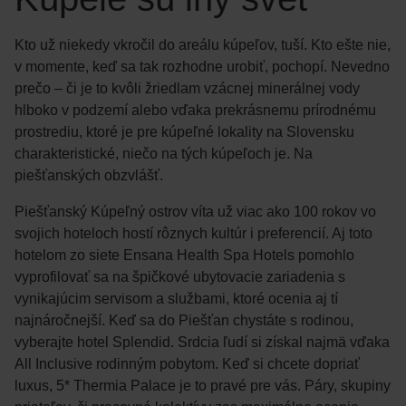
Kto už niekedy vkročil do areálu kúpeľov, tuší. Kto ešte nie,
v momente, keď sa tak rozhodne urobiť, pochopí. Nevedno
prečo – či je to kvôli žriedlam vzácnej minerálnej vody
hlboko v podzemí alebo vďaka prekrásnemu prírodnému
prostrediu, ktoré je pre kúpeľné lokality na Slovensku
charakteristické, niečo na tých kúpeľoch je. Na
piešťanských obzvlášť.
Piešťanský Kúpeľný ostrov víta už viac ako 100 rokov vo
svojich hoteloch hostí rôznych kultúr i preferencií. Aj toto
hotelom zo siete Ensana Health Spa Hotels pomohlo
vyprofilovať sa na špičkové ubytovacie zariadenia s
vynikajúcim servisom a službami, ktoré ocenia aj tí
najnáročnejší. Keď sa do Piešťan chystáte s rodinou,
vyberajte hotel Splendid. Srdcia ľudí si získal najmä vďaka
All Inclusive rodinným pobytom. Keď si chcete dopriať
luxus, 5* Thermia Palace je to pravé pre vás. Páry, skupiny