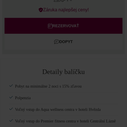
Errors?
Záruka najlepšej ceny!
Izby
#
1
Dospelí
REZERVOVAŤ
Deti
DOPYT
Pridať izbu
Detaily balíčku
Pobyt na minimálne 2 noci s 15% zľavou
Polpenzia
Voľný vstup do Aqua wellness centra v hoteli Hvězda
Voľný vstup do Premier fitness centra v hoteli Centrální Lázně