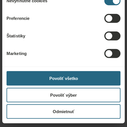
Nevyhnutné cookies
súhlasu
24-hod. lekárska/ošetrovateľská služba
Bezplatné využívanie kúpeľných a saunových priestorov
Preferencie
hotela
Štatistiky
Bezplatné využívanie hotelového fitnescentra
Miestnosť na hranie, ihrisko a detský animátorsky program
Marketing
Hippo Club
Karta Kur & Spa Card Mariánské Lázně poskytuje
pravidelné konzultácie, tematické prednášky, hudobné
Povoliť všetko
večery a kultúrne podujatia v hoteloch Ensana Health Spa v
Mariánskych Lázňach
Povoliť výber
Pitná kúra
Odmietnuť