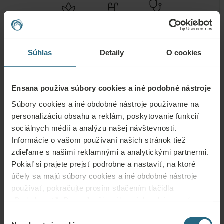
Zdravotné
Spa
Bazén
služby
Wellness
Fitness
Klimatizácia
služby
Súhlas
Detaily
O cookies
Wi-Fi
Reštaurácia
Bar
Ensana používa súbory cookies a iné podobné nástroje
Konferenčné
Parkovacia
24h recepcia
Súbory cookies a iné obdobné nástroje používame na
miestnosti
garáž
personalizáciu obsahu a reklám, poskytovanie funkcií
Bezbariérový
sociálnych médií a analýzu našej návštevnosti.
Parkovisko
Nefajčiarske
prístup
Informácie o vašom používaní našich stránok tiež
zdieľame s našimi reklamnými a analytickými partnermi.
Pokiaľ si prajete prejsť podrobne a nastaviť, na ktoré
účely sa majú súbory cookies a iné obdobné nástroje
Bezplatné služby
používať, pokračujte prosím stlačením tlačidla
„Podrobnosti“. Pre najlepšiu zákaznícku skúsenosť
pokračujte tlačidlom „Prijať všetky“.
24-hod. pohotovostná/záchranná služba
Výber