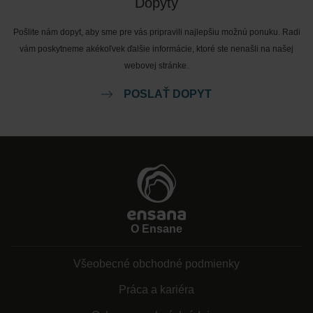
Dopyty
Pošlite nám dopyt, aby sme pre vás pripravili najlepšiu možnú ponuku. Radi
vám poskytneme akékoľvek ďalšie informácie, ktoré ste nenašli na našej
webovej stránke.
POSLAŤ DOPYT
O Ensane
Všeobecné obchodné podmienky
Práca a kariéra