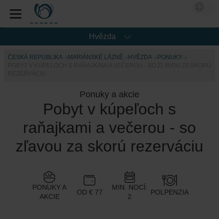
Hvězda
ČESKÁ REPUBLIKA
MARIÁNSKÉ LÁZNĚ
HVĚZDA
PONUKY
POBYT V KÚPEĽOCH S RAŇAJKAMI A VEČEROU - SO ZĽAVOU ZA SKORÚ
REZERVÁCIU
Ponuky a akcie
Pobyt v kúpeľoch s
raňajkami a večerou - so
zľavou za skorú rezerváciu
PONUKY A
MIN. NOCÍ:
OD € 77
POLPENZIA
AKCIE
2