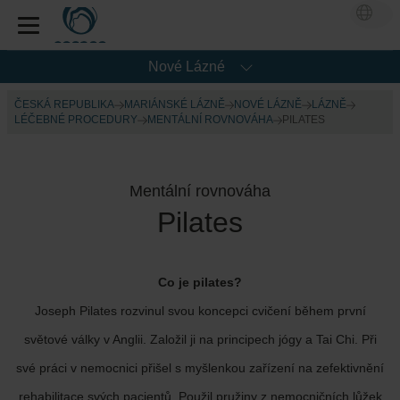
Nové Lázné
ČESKÁ REPUBLIKA
MARIÁNSKÉ LÁZNĚ
NOVÉ LÁZNĚ
LÁZNĚ
LÉČEBNÉ PROCEDURY
MENTÁLNÍ ROVNOVÁHA
PILATES
Mentální rovnováha
Pilates
Co je pilates?
Joseph Pilates rozvinul svou koncepci cvičení během první
světové války v Anglii. Založil ji na principech jógy a Tai Chi. Při
své práci v nemocnici přišel s myšlenkou zařízení na zefektivnění
rehabilitace svých pacientů. Použil pružiny z nemocničních lůžek