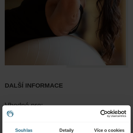
DALŠÍ INFORMACE
Vhodné pro:
Muskuloskeletální onemocnění, ortopedické rehabilitace a
rehabilitace po nehodách, stres, únava, některá neurologická
Souhlas
Detaily
Více o cookies