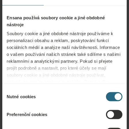
onemocnění, některá onkologická onemocnění
Nelze použít v následujících případech:
Ensana používá soubory cookie a jiné obdobné
nástroje
Soubory cookie a jiné obdobné nástroje používáme k
Infekční onemocnění, horečka, akutní záněty, dýchavičnost,
personalizaci obsahu a reklam, poskytování funkcí
srdeční nedostatečnost, těhotenství, nestabilní krevní tlak nebo
sociálních médií a analýze naší návštěvnosti. Informace
cukrovka, psychózy, zneužívání drog a alkoholu, invalidita
o vašem používání našich stránek také sdílíme s našimi
reklamními a analytickými partnery. Pokud si přejete
projít podrobně a nastavit, pro které účely se mají
soubory cookie a jiné obdobné nástroje používat,
Otázky
pokračujte prosím stisknutím tlačítka „Detaily“. Pro
nejlepší zákaznickou zkušenost pokračujte tlačítkem
Výběr
Obraťte se na nás s jakýmikoli dotazy ohledně našich hotelů Ensana nebo
„Povolit vše“.
Nutné cookies
souhlasu
služeb. Otázky a odpovědi týkající se našeho věrnostního programu
naleznete zde.
Preferenční cookies
ZEPTAT SE