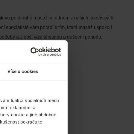
úlevu po dlouhé masáži v jednom z našich lázeňských
ní specialisté vám poradí s tím, která masáž uspokojí
otřeby a zlepší vaši tělesnou a duševní pohodu.
Více o cookies
vání funkcí sociálních médií
šimi reklamními a
oubory cookie a jiné obdobné
 zkušenost pokračujte