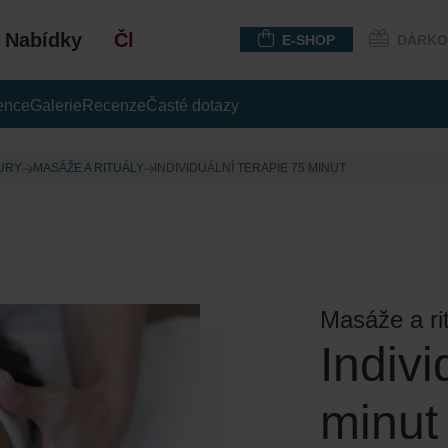
Nabídky
Členství
E-SHOP
DÁRKO
ence
Galerie
Recenze
Časté dotazy
URY
MASÁŽE A RITUÁLY
INDIVIDUÁLNÍ TERAPIE 75 MINUT
Masáže a ri
Indivi
minut