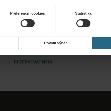
Preferenční cookies
Statistika
Rezervace
Naše nejlepší nabídky si můžete rezervovat zde. Pokud se
chcete připojit k našemu věrnostnímu programu a získat další
Povolit výběr
slevy, výhody nebo chcete jen dostávat aktuální informace o
všech novinkách, klikněte zde.
REZERVOVAT NYNÍ