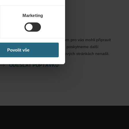
Marketing
Poptávky
Zašlete nám svou poptávku, abychom pro vás mohli připravit
nejlepší možnou nabídku. Rádi vám poskytneme další
Povolit vše
informace, které jste na našich webových stránkách nenašli.
ODESLAT POPTÁVKU