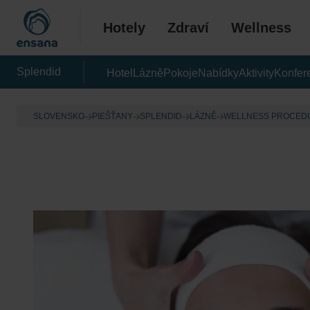
Hotely
Zdraví
Wellness
Splendid
Hotel
Lázně
Pokoje
Nabídky
Aktivity
Konfer
SLOVENSKO
PIEŠŤANY
SPLENDID
LÁZNĚ
WELLNESS PROCED