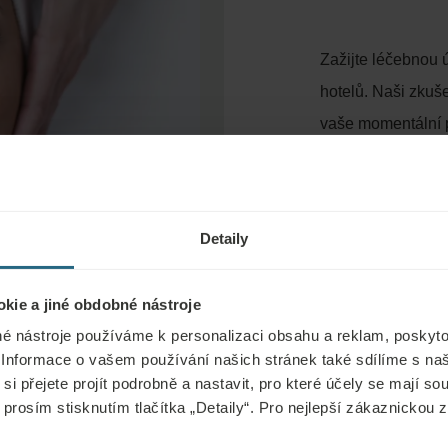
Zažijte léčebnou 
hotelů. Naši zkuše
vaše momentální p
Detaily
kie a jiné obdobné nástroje
é nástroje používáme k personalizaci obsahu a reklam, poskyto
 Informace o vašem používání našich stránek také sdílíme s na
si přejete projít podrobně a nastavit, pro které účely se mají s
 prosím stisknutím tlačítka „Detaily“. Pro nejlepší zákaznickou