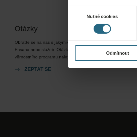
Výběr
Nutné cookies
souhlasu
Otázky
Obraťte se na nás s jakýmikoli dotazy ohledně našich hotelů
Ensana nebo služeb. Otázky a odpovědi týkající se našeho
Odmítnout
věrnostního programu naleznete zde.
ZEPTAT SE