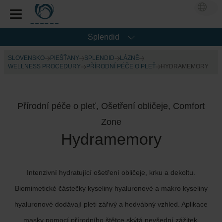
Splendid
SLOVENSKO
PIEŠŤANY
SPLENDID
LÁZNĚ
WELLNESS PROCEDURY
PŘÍRODNÍ PÉČE O PLEŤ
HYDRAMEMORY
Přírodní péče o pleť, Ošetření obličeje, Comfort
Zone
Hydramemory
Intenzivní hydratující ošetření obličeje, krku a dekoltu.
Biomimetické částečky kyseliny hyaluronové a makro kyseliny
hyaluronové dodávají pleti zářivý a hedvábný vzhled. Aplikace
masky pomocí přírodního štětce skýtá nevšední zážitek.