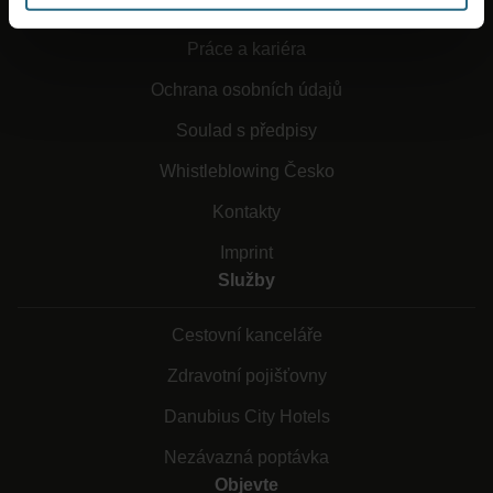
Obchodní podmínky
Práce a kariéra
Ochrana osobních údajů
Soulad s předpisy
Whistleblowing Česko
Kontakty
Imprint
Služby
Cestovní kanceláře
Zdravotní pojišťovny
Danubius City Hotels
Nezávazná poptávka
Objevte