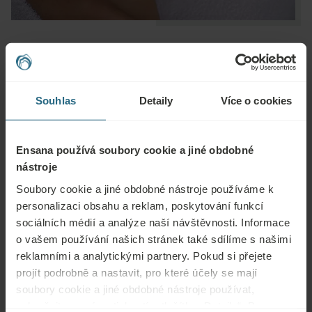
Otázky
Souhlas
Detaily
Více o cookies
Obraťte se na nás s jakýmikoli dotazy ohledně našich hotelů Ensana nebo
služeb. Otázky a odpovědi týkající se našeho věrnostního programu
Ensana používá soubory cookie a jiné obdobné
naleznete zde.
nástroje
ZEPTAT SE
Soubory cookie a jiné obdobné nástroje používáme k
personalizaci obsahu a reklam, poskytování funkcí
sociálních médií a analýze naší návštěvnosti. Informace
Rezervace
o vašem používání našich stránek také sdílíme s našimi
reklamními a analytickými partnery. Pokud si přejete
Naše nejlepší nabídky si můžete rezervovat zde. Pokud se chcete připojit k
projít podrobně a nastavit, pro které účely se mají
našemu věrnostnímu programu a získat další slevy, výhody nebo chcete jen
soubory cookie a jiné obdobné nástroje používat,
dostávat aktuální informace o všech novinkách, klikněte zde.
pokračujte prosím stisknutím tlačítka „Detaily“. Pro