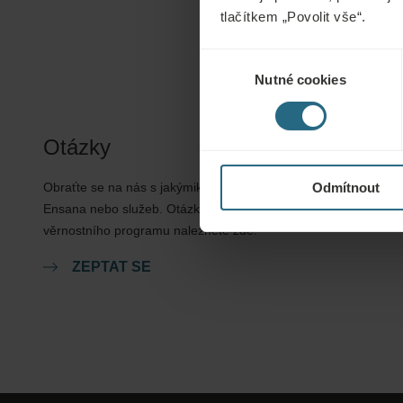
tlačítkem „Povolit vše“.
Výběr
Nutné cookies
souhlasu
Otázky
Obraťte se na nás s jakýmikoli dotazy ohledně našich hotelů
Odmítnout
Ensana nebo služeb. Otázky a odpovědi týkající se našeho
věrnostního programu naleznete zde.
ZEPTAT SE