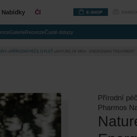
Nabídky
Členství
E-SHOP
DÁRKO
ence
Galerie
Recenze
Časté dotazy
URY
PŘÍRODNÍ PÉČE O PLEŤ
NATURE OF MEN - ENERGISING TREATMENT
Přírodní pé
Pharmos Na
Natur