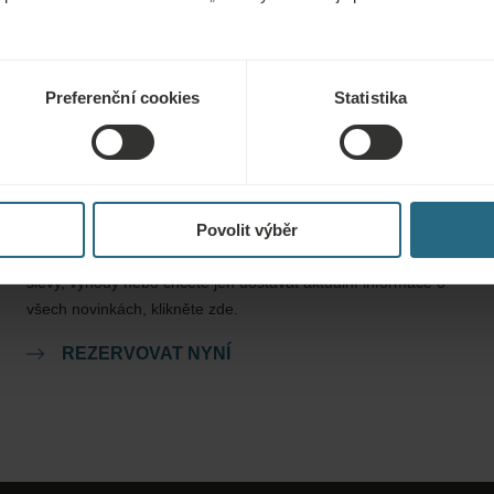
Preferenční cookies
Statistika
Rezervace
Naše nejlepší nabídky si můžete rezervovat zde. Pokud se
Povolit výběr
chcete připojit k našemu věrnostnímu programu a získat další
slevy, výhody nebo chcete jen dostávat aktuální informace o
všech novinkách, klikněte zde.
REZERVOVAT NYNÍ