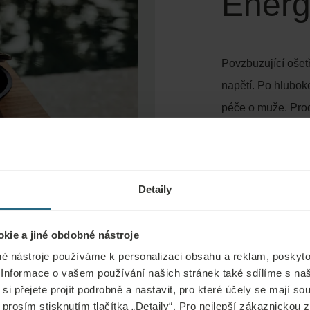
Energ
Povzbuzující ošetř
napětí. Po hlubok
péče o muže. Prod
mužské pleti. Při o
intenzivní a energ
Pocítíte hluboké a
Detaily
na pleti jsou vidi
jemnější a hydrat
kie a jiné obdobné nástroje
jedinečného čerstv
é nástroje používáme k personalizaci obsahu a reklam, poskyto
Trvání ošetření - 
 Informace o vašem používání našich stránek také sdílíme s na
si přejete projít podrobně a nastavit, pro které účely se mají s
 prosím stisknutím tlačítka „Detaily“. Pro nejlepší zákaznickou