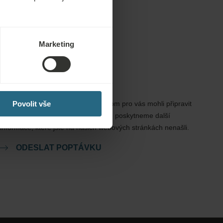
Marketing
Poptávky
Zašlete nám svou poptávku, abychom pro vás mohli připravit
Povolit vše
nejlepší možnou nabídku. Rádi vám poskytneme další
informace, které jste na našich webových stránkách nenašli.
ODESLAT POPTÁVKU