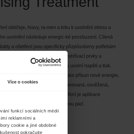
ising Treatment
ení obličeje, hlavy, ra-men a krku k uvolnění stresu a
ém uvolnění následuje energic-ké povzbuzení. Cílená
ukty a ošetření jsou specificky přizpůsobeny potřebám
šetření se střídají osvěžující a prohřívací prvky a
ická masáž obličeje, hlavy a krku uvolní napětí a tlak.
 dlouhotrvající uvolnění stej-ně jako přísun nové energie,
Více o cookies
telné výsledky. Vaše pleť je regenerovaná, osvěžená,
ovaná. Významnou součástí ošetření je aplikace
ého listu aloe. Skvělé i pro citlivou pleť.
vání funkcí sociálních médií
50 minut
šimi reklamními a
oubory cookie a jiné obdobné
 zkušenost pokračujte