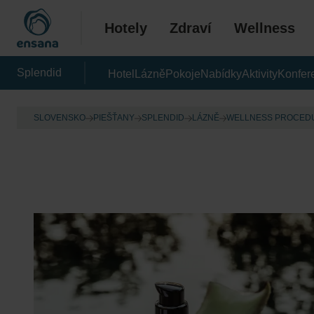
Hotely
Zdraví
Wellness
Splendid
Hotel
Lázně
Pokoje
Nabídky
Aktivity
Konfer
SLOVENSKO
PIEŠŤANY
SPLENDID
LÁZNĚ
WELLNESS PROCED