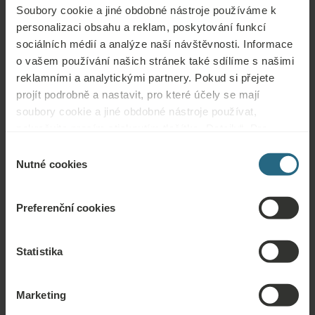
Soubory cookie a jiné obdobné nástroje používáme k
personalizaci obsahu a reklam, poskytování funkcí
sociálních médií a analýze naší návštěvnosti. Informace
Otázky
o vašem používání našich stránek také sdílíme s našimi
reklamními a analytickými partnery. Pokud si přejete
Obraťte se na nás s jakýmikoli dotazy ohledně našich hotelů Ensana nebo
projít podrobně a nastavit, pro které účely se mají
služeb. Otázky a odpovědi týkající se našeho věrnostního programu
soubory cookie a jiné obdobné nástroje používat,
naleznete zde.
pokračujte prosím stisknutím tlačítka „Detaily“. Pro
ZEPTAT SE
nejlepší zákaznickou zkušenost pokračujte tlačítkem
Výběr
„Povolit vše“.
Nutné cookies
souhlasu
Rezervace
Preferenční cookies
Naše nejlepší nabídky si můžete rezervovat zde. Pokud se chcete připojit k
našemu věrnostnímu programu a získat další slevy, výhody nebo chcete jen
Statistika
dostávat aktuální informace o všech novinkách, klikněte zde.
REZERVOVAT NYNÍ
Marketing