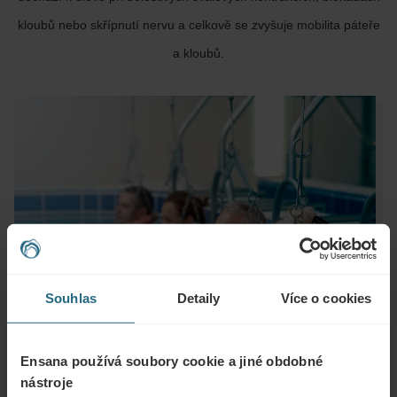
kloubů nebo skřípnutí nervu a celkově se zvyšuje mobilita páteře
a kloubů.
Souhlas
Detaily
Více o cookies
Ensana používá soubory cookie a jiné obdobné
nástroje