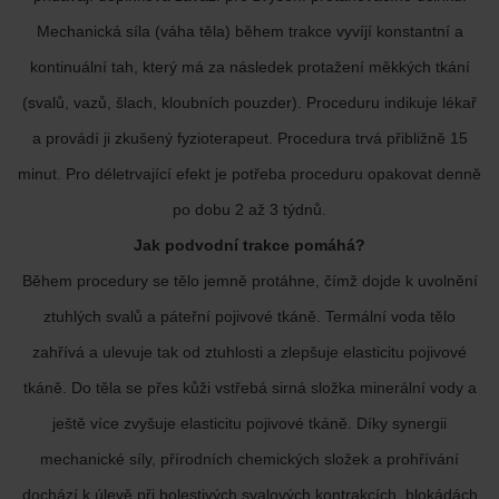
Mechanická síla (váha těla) během trakce vyvíjí konstantní a
kontinuální tah, který má za následek protažení měkkých tkání
(svalů, vazů, šlach, kloubních pouzder). Proceduru indikuje lékař
a provádí ji zkušený fyzioterapeut. Procedura trvá přibližně 15
minut. Pro déletrvající efekt je potřeba proceduru opakovat denně
po dobu 2 až 3 týdnů.
Jak podvodní trakce pomáhá?
Během procedury se tělo jemně protáhne, čímž dojde k uvolnění
ztuhlých svalů a páteřní pojivové tkáně. Termální voda tělo
zahřívá a ulevuje tak od ztuhlosti a zlepšuje elasticitu pojivové
tkáně. Do těla se přes kůži vstřebá sirná složka minerální vody a
ještě více zvyšuje elasticitu pojivové tkáně. Díky synergii
mechanické síly, přírodních chemických složek a prohřívání
dochází k úlevě při bolestivých svalových kontrakcích, blokádách