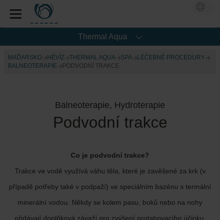
Thermal Aqua
MAĎARSKO
HÉVÍZ
THERMAL AQUA
SPA
LÉČEBNÉ PROCEDURY
BALNEOTERAPIE
PODVODNÍ TRAKCE
Balneoterapie, Hydroterapie
Podvodní trakce
Co je podvodní trakce?
Trakce ve vodě využívá váhu těla, které je zavěšené za krk (v
případě potřeby také v podpaží) ve speciálním bazénu s termální
minerální vodou. Někdy se kolem pasu, boků nebo na nohy
přidávají doplňková závaží pro zvýšení protahovacího účinku.