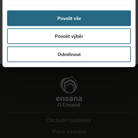
Poptávky
Povolit vše
Zašlete nám svou poptávku, abychom pro vás mohli připravit nejlepší
možnou nabídku. Rádi vám poskytneme další informace, které jste na našich
webových stránkách nenašli.
Povolit výběr
ODESLAT POPTÁVKU
Odmítnout
O Ensaně
Obchodní podmínky
Práce a kariéra