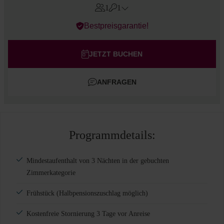
1
1
Errors?
Bestpreisgarantie!
Zimmer
#
1
Erwachsene
JETZT BUCHEN
Kinder
ANFRAGEN
Zimmer hinzufügen
Programmdetails:
Mindestaufenthalt von 3 Nächten in der gebuchten
Zimmerkategorie
Frühstück (Halbpensionszuschlag möglich)
Kostenfreie Stornierung 3 Tage vor Anreise