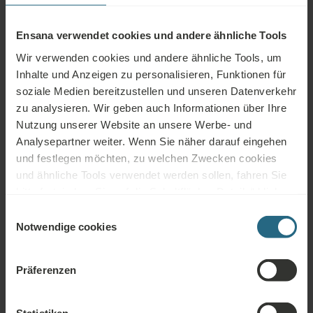
Spa Zentrum
Schwimmbad
Gesundheitsdienste
Ensana verwendet cookies und andere ähnliche Tools
Wir verwenden cookies und andere ähnliche Tools, um
Wellness
Fitness
Klimaanlagen
Dienstleistungen
Inhalte und Anzeigen zu personalisieren, Funktionen für
soziale Medien bereitzustellen und unseren Datenverkehr
WLAN
Restaurant
Bar
zu analysieren. Wir geben auch Informationen über Ihre
Nutzung unserer Website an unsere Werbe- und
24h
Tagungsräume
Parkhaus
Analysepartner weiter. Wenn Sie näher darauf eingehen
Rezeption
und festlegen möchten, zu welchen Zwecken cookies
Nicht-
und ähnliche Tools verwendet werden sollen, fahren Sie
Parkplatz
Behindertengerecht
Raucher
bitte fort, indem Sie auf die Schaltfläche „Details“ klicken.
Für das beste Kundenerlebnis fahren Sie mit der
Haustierfreundlich
Einwilligungsauswahl
Schaltfläche „Alle aktivieren“ fort.
Notwendige cookies
Präferenzen
Kostenlose Dienstleistungen