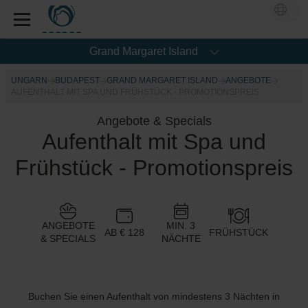
Grand Margaret Island
UNGARN
BUDAPEST
GRAND MARGARET ISLAND
ANGEBOTE
AUFENTHALT MIT SPA UND FRÜHSTÜCK - PROMOTIONSPREIS
Angebote & Specials
Aufenthalt mit Spa und
Frühstück - Promotionspreis
ANGEBOTE
MIN. 3
AB € 128
FRÜHSTÜCK
& SPECIALS
NÄCHTE
Buchen Sie einen Aufenthalt von mindestens 3 Nächten in