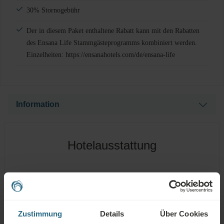
30% Stornogebühr
Der in diesem Paket enthaltene Rabatt kann mit den Rabatten
des Ensana Life Stammgästeprogramms kombiniert werden.
Einzelheiten: https://ensanahotels.com/de/ensana-life
Information
Please note that the price of the selected treatment will be
charged in local currency. The current prices shown are
Hotelausstattung
based on an indicative exchange rate and therefore only
reflect an approximate amount.
HEILSCHLAMM
THERMALWASSER
Zustimmung
Details
Über Cookies