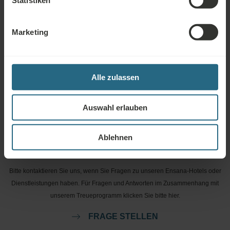
Statistiken
Kostenlose Nutzung des hoteleigenen Wellness- und
Saunabereichs
Marketing
Kostenlose Nutzung des hoteleigenen Fitnessbereichs
Trinkkur
Alle zulassen
Auswahl erlauben
Ablehnen
Fragen
Bitte kontaktieren Sie uns, wenn Sie Fragen zu unseren Ensana-Hotels oder
Dienstleistungen haben. Für Fragen und Antworten im Zusammenhang mit
unserem Treueprogramm klicken Sie bitte hier.
FRAGE STELLEN