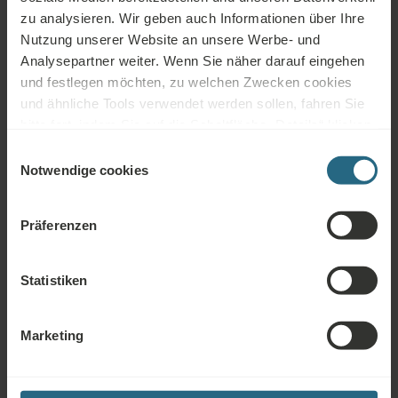
zu analysieren. Wir geben auch Informationen über Ihre
Haustierfreundlich
Nutzung unserer Website an unsere Werbe- und
Analysepartner weiter. Wenn Sie näher darauf eingehen
und festlegen möchten, zu welchen Zwecken cookies
und ähnliche Tools verwendet werden sollen, fahren Sie
bitte fort, indem Sie auf die Schaltfläche „Details“ klicken.
Kostenlose Dienstleistungen
Für das beste Kundenerlebnis fahren Sie mit der
Einwilligungsauswahl
Schaltfläche „Alle aktivieren“ fort.
Notwendige cookies
Kostenlose Nutzung des hoteleigenen Wellness- und
Saunabereichs
Präferenzen
Kostenlose Nutzung des hoteleigenen Fitnessbereichs
Trinkkur
Statistiken
Marketing