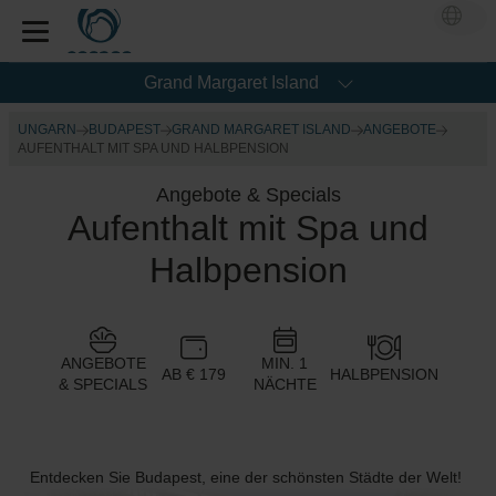
Grand Margaret Island
UNGARN
BUDAPEST
GRAND MARGARET ISLAND
ANGEBOTE
AUFENTHALT MIT SPA UND HALBPENSION
Angebote & Specials
Aufenthalt mit Spa und
Halbpension
ANGEBOTE
MIN. 1
AB € 179
HALBPENSION
& SPECIALS
NÄCHTE
Entdecken Sie Budapest, eine der schönsten Städte der Welt!