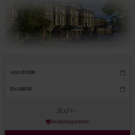
Vom
Bis
1
1
Errors?
Bestpreisgarantie!
Zimmer
#
1