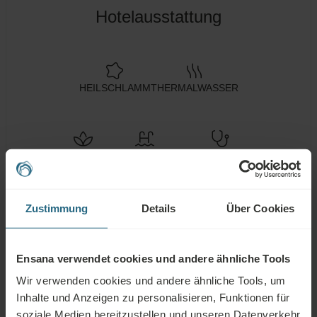
Hotelausstattung
HEILSCHLAMM
THERMALWASSER
Spa Zentrum
Schwimmbad
Gesundheitsdienste
Wellness
Fitness
Klimaanlagen
Dienstleistungen
Zustimmung
Details
Über Cookies
WLAN
Restaurant
Bar
Ensana verwendet cookies und andere ähnliche Tools
24h
Tagungsräume
Parkhaus
Rezeption
Wir verwenden cookies und andere ähnliche Tools, um
Inhalte und Anzeigen zu personalisieren, Funktionen für
Nicht-
Parkplatz
Behindertengerecht
Raucher
soziale Medien bereitzustellen und unseren Datenverkehr