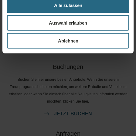
Alle zulassen
Fragen
Bitte kontaktieren Sie uns, wenn Sie Fragen zu unseren Ensana-Hotels oder
Auswahl erlauben
Dienstleistungen haben. Für Fragen und Antworten im Zusammenhang mit
unserem Treueprogramm klicken Sie bitte hier.
Ablehnen
FRAGE STELLEN
Buchungen
Buchen Sie hier unsere besten Angebote. Wenn Sie unserem
Treueprogramm beitreten möchten, um weitere Rabatte und Vorteile zu
erhalten, oder wenn Sie einfach über alle Neuigkeiten informiert werden
möchten, klicken Sie hier.
JETZT BUCHEN
Anfragen