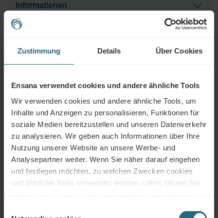
Informationen
Bitte beachten Sie, dass der Preis für die gewählte
Behandlung in der Landeswährung berechnet wird. Die
Hotelausstattung
angegebenen aktuellen Preise beruhen auf informativen
Zustimmung
Details
Über Cookies
Wechselkursen und geben daher die Beträge nur
annähernd wieder.
Ensana verwendet cookies und andere ähnliche Tools
HEILSCHLAMM
THERMALWASSER
Wir verwenden cookies und andere ähnliche Tools, um
Inhalte und Anzeigen zu personalisieren, Funktionen für
soziale Medien bereitzustellen und unseren Datenverkehr
zu analysieren. Wir geben auch Informationen über Ihre
Spa Zentrum
Schwimmbad
Gesundheitsdienste
Nutzung unserer Website an unsere Werbe- und
Analysepartner weiter. Wenn Sie näher darauf eingehen
Wellness
Fitness
Klimaanlagen
Dienstleistungen
und festlegen möchten, zu welchen Zwecken cookies
und ähnliche Tools verwendet werden sollen, fahren Sie
WLAN
Restaurant
Bar
bitte fort, indem Sie auf die Schaltfläche „Details“ klicken.
Für das beste Kundenerlebnis fahren Sie mit der
Einwilligungsauswahl
24h
Tagungsräume
Parkhaus
Schaltfläche „Alle aktivieren“ fort.