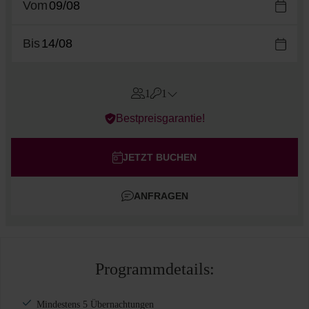
Vom
Bis
1
1
Errors?
Bestpreisgarantie!
Zimmer
#
1
Erwachsene
JETZT BUCHEN
Kinder
ANFRAGEN
Zimmer hinzufügen
Programmdetails:
Mindestens 5 Übernachtungen