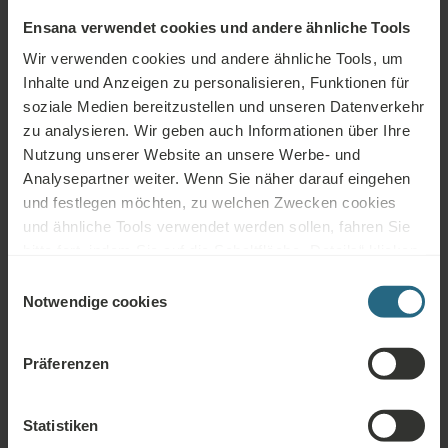
Ensana verwendet cookies und andere ähnliche Tools
Wir verwenden cookies und andere ähnliche Tools, um
Inhalte und Anzeigen zu personalisieren, Funktionen für
Nové Lázně
soziale Medien bereitzustellen und unseren Datenverkehr
zu analysieren. Wir geben auch Informationen über Ihre
EINZELHEITEN
Nutzung unserer Website an unsere Werbe- und
Analysepartner weiter. Wenn Sie näher darauf eingehen
und festlegen möchten, zu welchen Zwecken cookies
und ähnliche Tools verwendet werden sollen, fahren Sie
bitte fort, indem Sie auf die Schaltfläche „Details“ klicken.
Für das beste Kundenerlebnis fahren Sie mit der
Einwilligungsauswahl
Schaltfläche „Alle aktivieren“ fort.
Notwendige cookies
Präferenzen
Statistiken