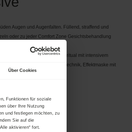
sive
 müden Augen und Augenfalten. Füllend, straffend und
nzeln oder zu jeder Comfort Zone Gesichtsbehandlung
tual, wesentliches Reinigungsritual mit intensivem
fkonzentrat, Anti-Aging-Massagetechnik, Effektmaske mit
Über Cookies
 Pflege.
n
n, Funktionen für soziale
nen über Ihre Nutzung
en und festlegen möchten, zu
indem Sie auf die
le aktivieren“ fort.