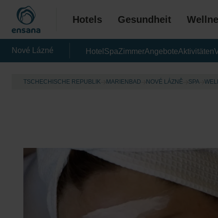
Hotels
Gesundheit
Welln
Nové Lázné
Hotel
Spa
Zimmer
Angebote
Aktivitäten
V
TSCHECHISCHE REPUBLIK
MARIENBAD
NOVÉ LÁZNĚ
SPA
WEL