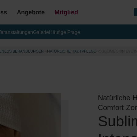
ess
Angebote
Mitgliedschaft
eranstaltungen
Galerie
Häufige Frage
GESCHENK
LNESS BEHANDLUNGEN
NATÜRLICHE HAUTPFLEGE
SUBLIME SKIN EYE I
Natürliche 
Comfort Zo
Subli