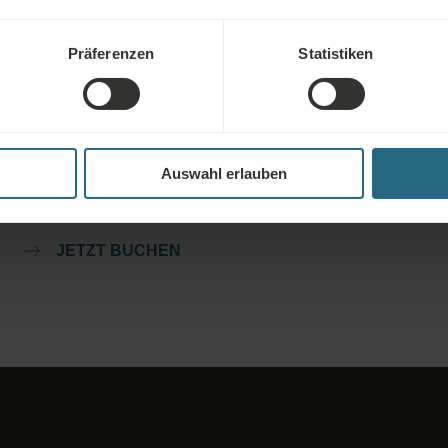
Präferenzen
Statistiken
Buchungen
Buchen Sie hier unsere besten Angebote. Wenn Sie unserem
Treueprogramm beitreten möchten, um weitere Rabatte und
Auswahl erlauben
Vorteile zu erhalten, oder wenn Sie einfach über alle
Neuigkeiten informiert werden möchten, klicken Sie hier.
JETZT BUCHEN