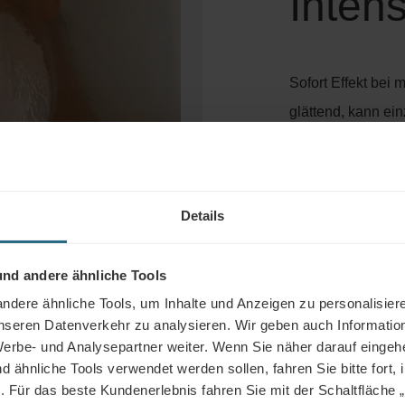
Inten
Sofort Effekt bei
glättend, kann ei
gebucht werden.
Ruhe-Begrüßungsri
Peeling, Wirkstof
Details
Tiefenwirkung und
Dauer: 20 Minute
nd andere ähnliche Tools
dere ähnliche Tools, um Inhalte und Anzeigen zu personalisiere
unseren Datenverkehr zu analysieren. Wir geben auch Informatio
erbe- und Analysepartner weiter. Wenn Sie näher darauf eingeh
ähnliche Tools verwendet werden sollen, fahren Sie bitte fort, 
n. Für das beste Kundenerlebnis fahren Sie mit der Schaltfläche „Al