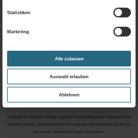
unserem Treueprogramm klicken Sie bitte hier.
Statistiken
FRAGE STELLEN
Marketing
Buchungen
Buchen Sie hier unsere besten Angebote. Wenn Sie unserem
Treueprogramm beitreten möchten, um weitere Rabatte und Vorteile zu
Alle zulassen
erhalten, oder wenn Sie einfach über alle Neuigkeiten informiert werden
möchten, klicken Sie hier.
Auswahl erlauben
JETZT BUCHEN
Ablehnen
Anfragen
Schicken Sie uns Ihre Anfrage, damit wir das bestmögliche Angebot für Sie
erstellen können. Gerne teilen wir Ihnen weitere Informationen mit, die Sie
auf unserer Website nicht gefunden haben.