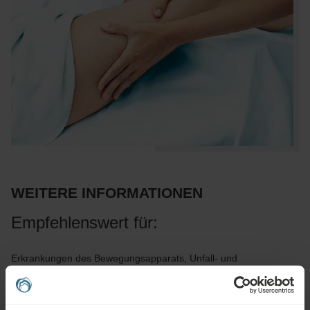
WEITERE INFORMATIONEN
Empfehlenswert für:
Erkrankungen des Bewegungsapparats, Unfall- und
orthopädische Rehabilitation, Stress, Erschöpfung, Stoffwechsel-
und Kreislauferkrankungen, Bindegewebserkrankungen,
neurologische Erkrankungen