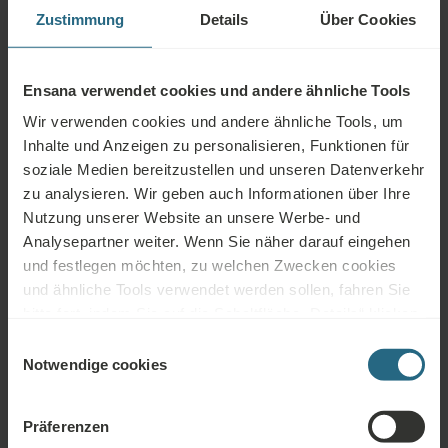
Zustimmung
Details
Über Cookies
Es kann in den folgenden Fällen nicht
verwendet werden:
Ensana verwendet cookies und andere ähnliche Tools
Wir verwenden cookies und andere ähnliche Tools, um
Infektionskrankheiten, Fieber, akute Entzündung, unbehandelte
Inhalte und Anzeigen zu personalisieren, Funktionen für
oder unkontrollierte Hypertonie, Epilepsie, akute Thrombose,
soziale Medien bereitzustellen und unseren Datenverkehr
Beingeschwüre und andere Hautschädigungen, manche
zu analysieren. Wir geben auch Informationen über Ihre
Hautkrankheiten, Inkontinenz, Schwangerschaft, Psychose,
Nutzung unserer Website an unsere Werbe- und
Alkohol- oder Drogenmissbrauch, unheilbare Malignome und
Analysepartner weiter. Wenn Sie näher darauf eingehen
Blutkrankheiten
und festlegen möchten, zu welchen Zwecken cookies
und ähnliche Tools verwendet werden sollen, fahren Sie
bitte fort, indem Sie auf die Schaltfläche „Details“ klicken.
Für das beste Kundenerlebnis fahren Sie mit der
Einwilligungsauswahl
Schaltfläche „Alle aktivieren“ fort.
Notwendige cookies
Fragen
Bitte kontaktieren Sie uns, wenn Sie Fragen zu unseren Ensana-Hotels oder
Präferenzen
Dienstleistungen haben. Für Fragen und Antworten im Zusammenhang mit