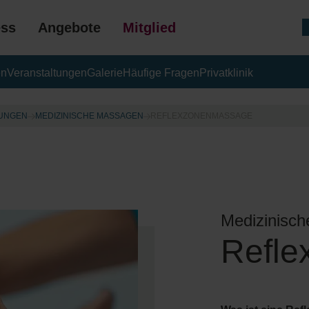
ess
Angebote
Mitgliedschaft
en
Veranstaltungen
Galerie
Häufige Fragen
Privatklinik
GESCHENK
LUNGEN
MEDIZINISCHE MASSAGEN
REFLEXZONENMASSAGE
Medizinisc
Refl