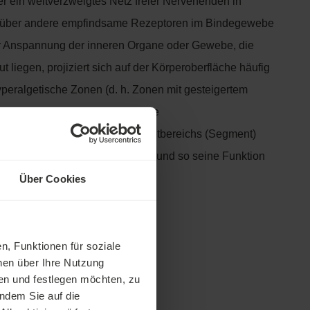
 ein weitverzweigtes Netz freier Nervenenden in
 über andere empfindsame Rezeptoren im Bindegewebe
r Anspannung der inneren Organe oder Gewebe, die
ut liegen, projiziert sich auf der Körperoberfläche häufig
peralgetische Zonen (d. h. Zonen mit gesteigertem
) oder Triggerpunkte. Durch die
dlung des entsprechenden Hautbereichs (Segment)
 liegendes Gewebe beeinflussen und so seine Funktion
Über Cookies
nung:
erfordelich
n, Funktionen für soziale
nen über Ihre Nutzung
en und festlegen möchten, zu
indem Sie auf die