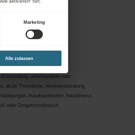
le aktivieren“ fort.
TIONEN UND K
Marketing
 Fällen nicht
den:
Alle zulassen
ute Entzündung, unbehandelte oder
psie, akute Thrombose, Venenentzündung,
ädigungen, Hautkrankheiten, Inkontinenz,
ol- oder Drogenmissbrauch.