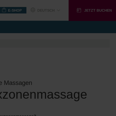
E-SHOP
DEUTSCH
JETZT BUCHEN
GUTSCHEINE
he Massagen
exzonenmassage