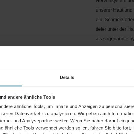
Nervensystem über
unserer Haut und
ein. Schmerz ode
tiefer unter der Ha
als sogenannte hy
Schmerzempfinden
Oberflächenbehan
können wir tiefer
regulieren.
Details
nd andere ähnliche Tools
Ärztliche Verord
dere ähnliche Tools, um Inhalte und Anzeigen zu personalisiere
unseren Datenverkehr zu analysieren. Wir geben auch Informatio
erbe- und Analysepartner weiter. Wenn Sie näher darauf eingeh
ähnliche Tools verwendet werden sollen, fahren Sie bitte fort, 