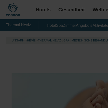
Hotels
Gesundheit
Welln
Thermal Hévíz
Hotel
Spa
Zimmer
Angebote
Aktivität
UNGARN
HÉVÍZ
THERMAL HÉVÍZ
SPA
MEDIZINISCHE BEHAND