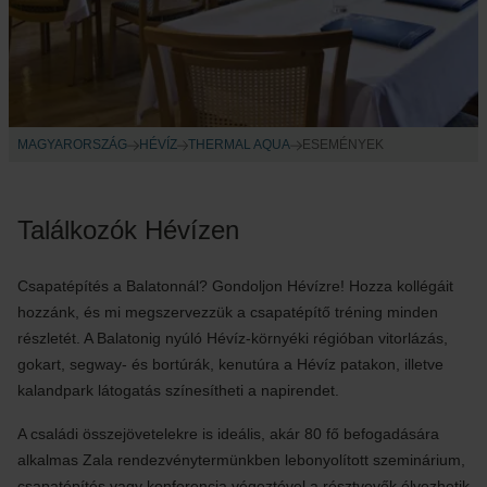
MAGYARORSZÁG
HÉVÍZ
THERMAL AQUA
ESEMÉNYEK
Találkozók Hévízen
Csapatépítés a Balatonnál? Gondoljon Hévízre! Hozza kollégáit
hozzánk, és mi megszervezzük a csapatépítő tréning minden
részletét. A Balatonig nyúló Hévíz-környéki régióban vitorlázás,
gokart, segway- és bortúrák, kenutúra a Hévíz patakon, illetve
kalandpark látogatás színesítheti a napirendet.
A családi összejövetelekre is ideális, akár 80 fő befogadására
alkalmas Zala rendezvénytermünkben lebonyolított szeminárium,
csapatépítés vagy konferencia végeztével a résztvevők élvezhetik