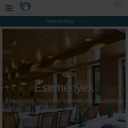
Thermal Aqua
Események
Tökéletes helyszín bármilyen alkalomra