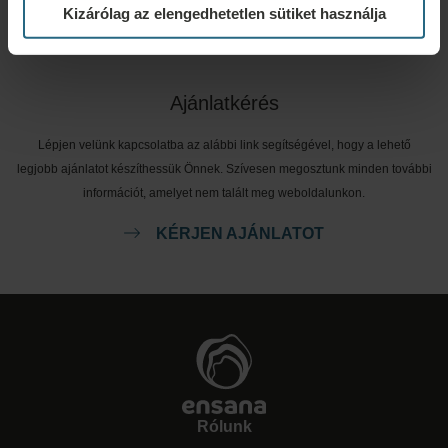
Kizárólag az elengedhetetlen sütiket használja
FOGLALÁS
Ajánlatkérés
Lépjen velünk kapcsolatba az alábbi link segítségével, hogy a lehető
legjobb ajánlatot készíthessük Önnek. Szívesen megosztunk minden további
információt, amelyet nem talált meg weboldalunkon.
KÉRJEN AJÁNLATOT
Rólunk