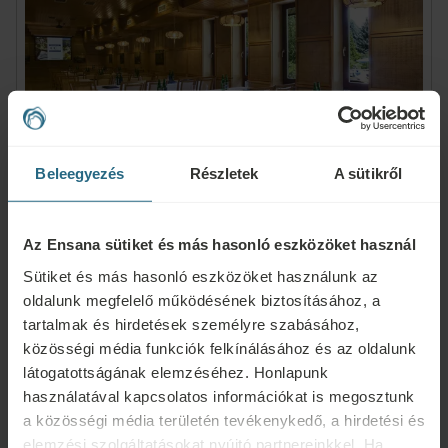
Beleegyezés
Részletek
A sütikről
Zala
Az Ensana sütiket és más hasonló eszközöket használ
Sütiket és más hasonló eszközöket használunk az
80 fő befogadására alkalmas konferenciaterem természetes
oldalunk megfelelő működésének biztosításához, a
fénnyel.
tartalmak és hirdetések személyre szabásához,
közösségi média funkciók felkínálásához és az oldalunk
Alapterüle: 108 m²
látogatottságának elemzéséhez. Honlapunk
Méret (L x W x H): 20,0 x 5.4 x 3,0 m
használatával kapcsolatos információkat is megosztunk
Kapacitás: Színházterem: 80 Oktatóterem: 40 U-alakú:
a közösségi média területén tevékenykedő, a hirdetési és
40 Tárgyaló: 40 Bankett: 40 Recepció: 60
elemzési szolgáltatásokat nyújtó partnereinkkel. Ha