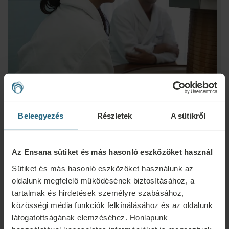
Beleegyezés
Részletek
A sütikről
Kérdések
Az Ensana sütiket és más hasonló eszközöket használ
Ensana szállodáinkkal vagy szolgáltatásainkkal kapcsolatos kérdéseivel
Sütiket és más hasonló eszközöket használunk az
forduljon hozzánk bizalommal. A hűségprogramunkkal kapcsolatos
oldalunk megfelelő működésének biztosításához, a
kérdésekért és válaszokért kattintson ide.
tartalmak és hirdetések személyre szabásához,
ÍRJON NEKÜNK
közösségi média funkciók felkínálásához és az oldalunk
látogatottságának elemzéséhez. Honlapunk