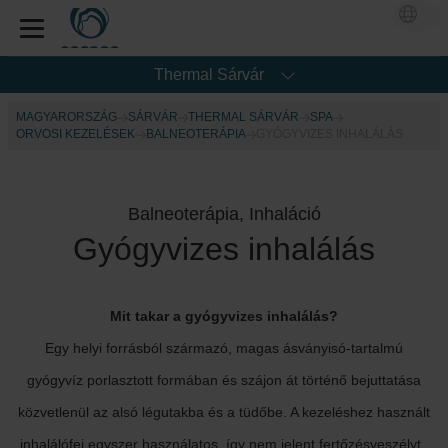
Thermal Sárvár
MAGYARORSZÁG
SÁRVÁR
THERMAL SÁRVÁR
SPA
ORVOSI KEZELÉSEK
BALNEOTERÁPIA
GYÓGYVIZES INHALÁLÁS
Balneoterápia, Inhaláció
Gyógyvizes inhalálás
Mit takar a gyógyvizes inhalálás?
Egy helyi forrásból származó, magas ásványisó-tartalmú
gyógyvíz porlasztott formában és szájon át történő bejuttatása
közvetlenül az alsó légutakba és a tüdőbe. A kezeléshez használt
inhalálófej egyszer használatos, így nem jelent fertőzésveszélyt.