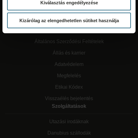
Kiválasztás engedélyezése
Kizárólag az elengedhetetlen sütiket használja
Rólunk
Általános Szerződési Feltételek
Állás és karrier
Adatvédelem
Megfelelés
Etikai Kódex
Visszaélés bejelentés
Szolgáltatások
Utazási irodáknak
Danubius szállodák