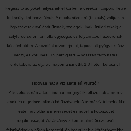
kiegészítő súlyokat helyeznek el körben a derékon, csípőn, illetve
bokasúlyokat használnak. A mechanikai erő (testsúly) váltja ki a
lágyszövetek nyúlását (izmok, szalagok, inak, ízületi tokok) a
súlyfürdő során fennálló egységes és folyamatos húzóerőnek
köszönhetően. A kezelést orvos írja fel, tapasztalt gyógytornász
végzi, és körülbelül 15 percig tart. A hosszan tartó hatás
érdekében, az eljárást naponta ismétlik 2-3 héten keresztül.
Hogyan hat a víz alatti súlyfürdő?
A kezelés során a test finoman megnyúlik, ellazulnak a merev
izmok és a gerincet alkotó kötőszövetek. A termálvíz felmelegíti a
testet, így oldja a merevséget és növeli a kötőszövet
rugalmasságát. Az ásványvíz kéntartalmú összetevői
felszívódnak a bőrön keresztül, és beépülnek a kötőszövetekbe,