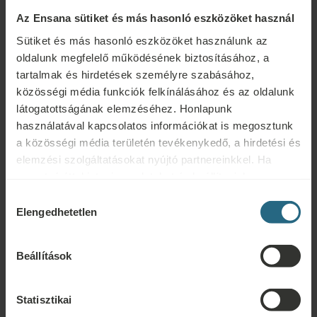
Az Ensana sütiket és más hasonló eszközöket használ
Sütiket és más hasonló eszközöket használunk az
oldalunk megfelelő működésének biztosításához, a
tartalmak és hirdetések személyre szabásához,
közösségi média funkciók felkínálásához és az oldalunk
látogatottságának elemzéséhez. Honlapunk
Kérdések
használatával kapcsolatos információkat is megosztunk
a közösségi média területén tevékenykedő, a hirdetési és
Ensana szállodáinkkal vagy szolgáltatásainkkal kapcsolatos kérdéseivel
elemzési szolgáltatásokat nyújtó partnereinkkel. Ha
forduljon hozzánk bizalommal. A hűségprogramunkkal kapcsolatos
szeretné áttekinteni az adatokat és beállítani, hogy
kérdésekért és válaszokért kattintson ide.
milyen célokra használjuk a sütiket és más hasonló
Hozzájárulás
eszközöket, kérjük, folytassa a "Részletek" gombra
ÍRJON NEKÜNK
Elengedhetetlen
kiválasztása
kattintva. A legjobb felhasználói élmény érdekében
kérjük, folytassa a "Mindent engedélyez" gombra
Beállítások
Foglalás
kattintva.
Foglalja le legjobb ajánlatainkat itt. Ha szeretne csatlakozni
Statisztikai
hűségprogramunkhoz további kedvezményekért, előnyökért, vagy