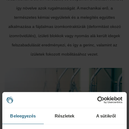
így növelve azok rugalmasságát. A mechanikai erő, a
természetes kémiai vegyületek és a melegítés együttes
alkalmazása a fájdalmas izomkontraktúrák (deformitást okozó
izomrövidülés), ízületi blokkok vagy nyomás alá került idegek
felszabadulását eredményezi, és így a gerinc, valamint az
ízületek fokozott mobilitásához vezet.
Beleegyezés
Részletek
A sütikről