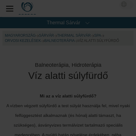
Thermal Sárvár
MAGYARORSZÁG
SÁRVÁR
THERMAL SÁRVÁR
SPA
ORVOSI KEZELÉSEK
BALNEOTERÁPIA
VÍZ ALATTI SÚLYFÜRDŐ
Balneoterápia, Hidroterápia
Víz alatti súlyfürdő
Mi az a víz alatti súlyfürdő?
A vízben végzett súlyfürdő a test súlyát használja fel, mivel nyaki
felfüggesztést alkalmaznak (és hónalj alatti támaszt, ha
szükséges), ásványvizes termálvizet tartalmazó speciális
medencében. A nyújtó hatás növelése érdekében, néha