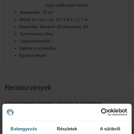
nyújt találkozási helyet.
Alapterület: 75 m²
Méret (h x sz x m): 9,2 x 8.2 x 2,7 m
Kapacitás: Bankett: 60 Recepció: 80
Természetes fény
Légkondicionáló
Kijárás a szabadba
Egybenyitható
Rendezvények
A Grand étterem tökéletes választás az ünnepélyes
fogadásokhoz, komoly bankettekhez vagy exkluzív esküvőkhöz.
Teljes befogadóképesség: akár 200 személy. Emellett az Irma
Gyógyfürdő széles folyosója csodálatos és hangulatos
Beleegyezés
Részletek
A sütikről
környezetet biztosít a 70 főt vendégül látó bankettekhez. A