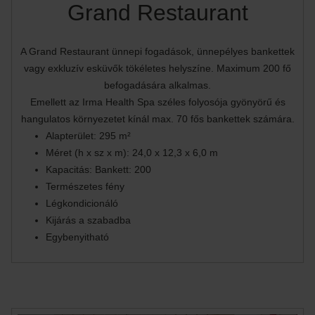
Grand Restaurant
A Grand Restaurant ünnepi fogadások, ünnepélyes bankettek
vagy exkluzív esküvők tökéletes helyszíne. Maximum 200 fő
befogadására alkalmas.
Emellett az Irma Health Spa széles folyosója gyönyörű és
hangulatos környezetet kínál max. 70 fős bankettek számára.
Alapterület: 295 m²
Méret (h x sz x m): 24,0 x 12,3 x 6,0 m
Kapacitás: Bankett: 200
Természetes fény
Légkondicionáló
Kijárás a szabadba
Egybenyitható