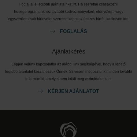
Foglalja le legjobb ajánlatainkat itt. Ha szeretne csatlakozni
hűségprogramunkhoz további kedvezményekért, előnyökért, vagy
egyszerűen csak hírlevelet szeretne kapni az összes hírről, kattintson ide.
FOGLALÁS
Ajánlatkérés
Lépjen velünk kapcsolatba az alábbi link segítségével, hogy a lehető
legjobb ajánlatot készíthessük Önnek. Szívesen megosztunk minden további
információt, amelyet nem talált meg weboldalunkon.
KÉRJEN AJÁNLATOT