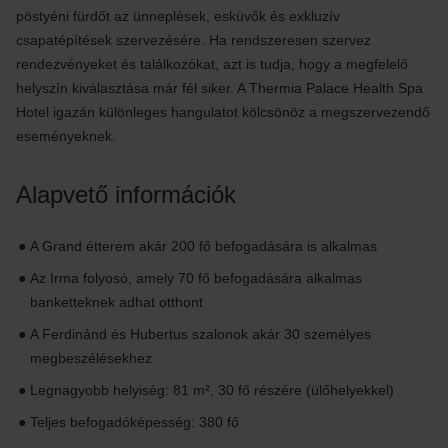
pöstyéni fürdőt az ünneplések, esküvők és exkluzív
csapatépítések szervezésére. Ha rendszeresen szervez
rendezvényeket és találkozókat, azt is tudja, hogy a megfelelő
helyszín kiválasztása már fél siker. A Thermia Palace Health Spa
Hotel igazán különleges hangulatot kölcsönöz a megszervezendő
eseményeknek.
Alapvető információk
A Grand étterem akár 200 fő befogadására is alkalmas
Az Irma folyosó, amely 70 fő befogadására alkalmas
banketteknek adhat otthont
A Ferdinánd és Hubertus szalonok akár 30 személyes
megbeszélésekhez
Legnagyobb helyiség: 81 m², 30 fő részére (ülőhelyekkel)
Teljes befogadóképesség: 380 fő