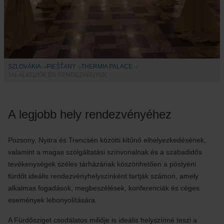
SZLOVÁKIA
PIEŠŤANY
THERMIA PALACE
TALÁLKOZÓK ÉS RENDEZVÉNYEK
A legjobb hely rendezvényéhez
Pozsony, Nyitra és Trencsén közötti kitűnő elhelyezkedésének,
valamint a magas szolgáltatási színvonalnak és a szabadidős
tevékenységek széles tárházának köszönhetően a pöstyéni
fürdőt ideális rendezvényhelyszínként tartják számon, amely
alkalmas fogadások, megbeszélések, konferenciák és céges
események lebonyolítására.
A Fürdősziget csodálatos miliője is ideális helyszínné teszi a