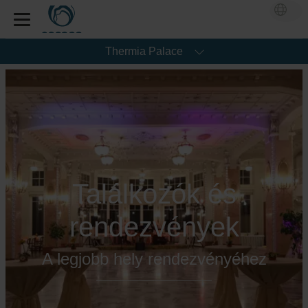
Thermia Palace
Találkozók és
rendezvények
A legjobb hely rendezvényéhez