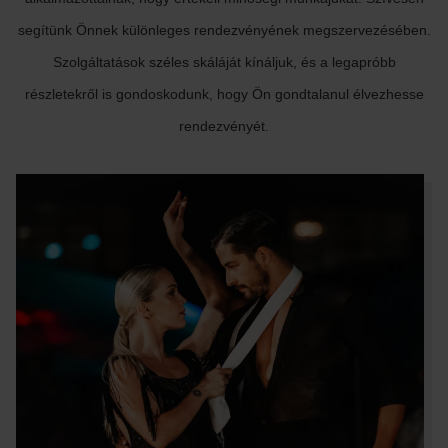
segítünk Önnek különleges rendezvényének megszervezésében.
Szolgáltatások széles skáláját kínáljuk, és a legapróbb
részletekről is gondoskodunk, hogy Ön gondtalanul élvezhesse
rendezvényét.