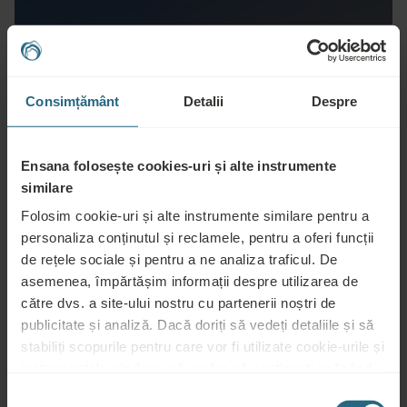
Obiective turistice
Consimțământ
Detalii
Despre
Ensana folosește cookies-uri și alte instrumente
Explorați mai mult
similare
Folosim cookie-uri și alte instrumente similare pentru a
personaliza conținutul și reclamele, pentru a oferi funcții
de rețele sociale și pentru a ne analiza traficul. De
asemenea, împărtășim informații despre utilizarea de
Sport și agrement
către dvs. a site-ului nostru cu partenerii noștri de
publicitate și analiză. Dacă doriți să vedeți detaliile și să
stabiliți scopurile pentru care vor fi utilizate cookie-urile și
instrumentele similare, vă rugăm să continuați apăsând
Explorați mai mult
butonul „Detalii”. Pentru cea mai bună experiență pentru
Selecția