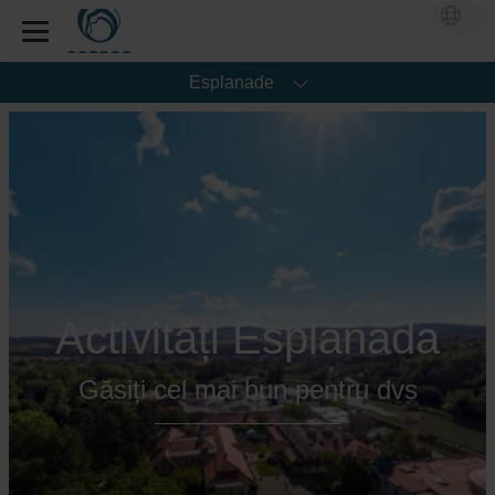
Esplanade
Activități Esplanada
Găsiți cel mai bun pentru dvs