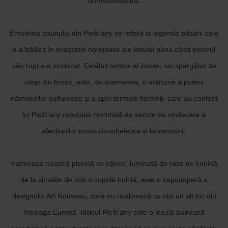
dumneavoastră.
Emblema păunului din Piešt'any se referă la legenda păsării care
s-a bălăcit în mlaștinile noroioase ale insulei până când piciorul
său rupt s-a vindecat. Celălalt simbol al insulei, un spărgător de
cârje din bronz, este, de asemenea, o mărturie a puterii
nămolurilor sulfuroase și a apei termale fierbinți, care au conferit
lui Piešt'any reputația mondială de secole de vindecare a
afecțiunilor musculo-scheletice și locomotorii.
Faimoasa noastră piscină cu nămol, luminată de raze de lumină
de la vitraliile de sub o cupolă boltită, este o capodoperă a
designului Art Nouveau, care nu rivalizează cu nici un alt loc din
întreaga Europă. Idilicul Piešt'any este o insulă balneară