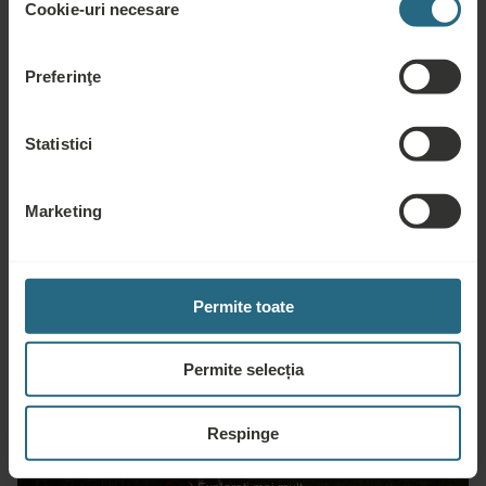
clienți, continuați cu butonul „Activați tot”.
Cookie-uri necesare
consimțământului
Preferinţe
Golf
Statistici
Marketing
Explorați mai mult
Permite toate
Permite selecția
Evenimente
Respinge